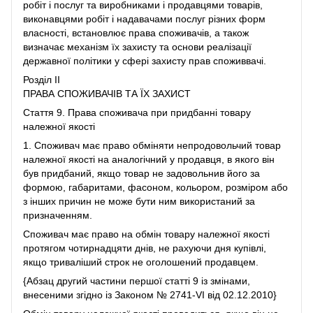
робіт і послуг та виробниками і продавцями товарів,
виконавцями робіт і надавачами послуг різних форм
власності, встановлює права споживачів, а також
визначає механізм їх захисту та основи реалізації
державної політики у сфері захисту прав споживвачі.
Розділ II
ПРАВА СПОЖИВАЧІВ ТА ЇХ ЗАХИСТ
Стаття 9. Права споживача при придбанні товару
належної якості
1. Споживач має право обміняти непродовольчий товар
належної якості на аналогічний у продавця, в якого він
був придбаний, якщо товар не задовольнив його за
формою, габаритами, фасоном, кольором, розміром або
з інших причин не може бути ним використаний за
призначенням.
Споживач має право на обмін товару належної якості
протягом чотирнадцяти днів, не рахуючи дня купівлі,
якщо триваліший строк не оголошений продавцем.
{Абзац другий частини першої статті 9 із змінами,
внесеними згідно із Законом № 2741-VI від 02.12.2010}