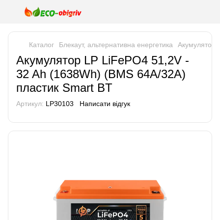
Каталог
Блекаут, альтернативна енергетика
Акумулятори 
Акумулятор LP LiFePO4 51,2V -
32 Ah (1638Wh) (BMS 64A/32А)
пластик Smart BT
Артикул:
LP30103
Написати відгук