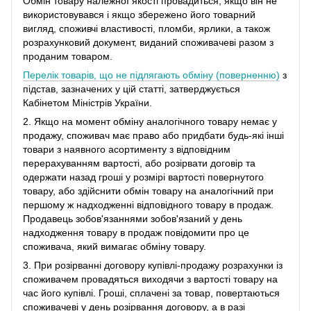
Обмін товару належної якості провадиться, якщо він не
використовувався і якщо збережено його товарний
вигляд, споживчі властивості, пломби, ярлики, а також
розрахунковий документ, виданий споживачеві разом з
проданим товаром.
Перелік товарів, що не підлягають обміну (поверненню)
з
підстав, зазначених у цій статті, затверджується
Кабінетом Міністрів України.
2. Якщо на момент обміну аналогічного товару немає у
продажу, споживач має право або придбати будь-які інші
товари з наявного асортименту з відповідним
перерахуванням вартості, або розірвати договір та
одержати назад гроші у розмірі вартості повернутого
товару, або здійснити обмін товару на аналогічний при
першому ж надходженні відповідного товару в продаж.
Продавець зобов'язаннями зобов'язаний у день
надходження товару в продаж повідомити про це
споживача, який вимагає обміну товару.
3. При розірванні договору купівлі-продажу розрахунки із
споживачем провадяться виходячи з вартості товару на
час його купівлі. Гроші, сплачені за товар, повертаються
споживачеві у день розірвання договору, а в разі