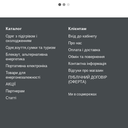
Каталог
Клієнтам
Одяг з підігрівом і
Вхід до кабінету
охолодженням
Про нас
Одяг,взуття,сумки та туризм
Оплата і доставка
Блекаут, альтернативна
Обмін та повернення
енергетика
Контактна інформація
Портативна електроніка
Відгуки про магазин
Товари для
енергонезалежності
ПУБЛІЧНИЙ ДОГОВІР
(ОФЕРТА)
АКЦІЇ
Партнерам
Ми в соцмережах
Статті