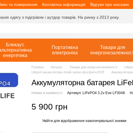
мін та повернення
Контактна інформація
Відгуки про магазин
ія одягу з підігрівом і аутдор товарів. На ринку з 2013 року.
Блекаут,
Портативна
Товари для
альтернативна
електроніка
енергонезалежност
енергетика
Головна
Каталог
Товари для енергонезалежності
Lifep
Lifepo4 акумулятори літній-залізо-фосфатні EVE
Аккумуляторна
Аккумуляторна батарея LiFe
Немає в наявності
Артикул: LiFePO4 3.2v Eve LF304K
Н
5 900 грн
Увійти
для відображення накопичувальної знижки
%