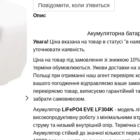
Повідомити, коли з'явиться
Опис
Акумуляторна батар
Увага!
Ціна вказана на товар в статусі "в ная
уточнювати наявність.
Ціна на товар під замовлення зі знижкою 10%,
терміни обумовлюються. Умови доставки на з
Польщі при отриманні наш агент перевіряє ко
вашого погодження відправляємо ваше замовл
перевіряємо товар, виписуємо гарантійний т
забрати самовивозом.
Акумулятор
LiFePO4 EVE LF304K
- модель л
високопродуктивну роботу з мінімальними втра
струму та низький внутрішній опір. Термічна 
Акумулятор стійкий до значної кількості пере