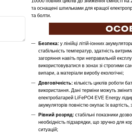
10000 повних циклів до зниження ємності на 
та оснащені шпильками для кращої електропро
та болти.
Безпека:
у лінійці літій-іонних акумулято
стабільність температур, здатність витри
загоряння навіть при неправильній експлу
використовуватися в зонах зі строгими са
випари, а матеріали виробу екологічні;
Довговічність:
кількість циклів роботи ба
використання. Дані терміни можуть змінити
електробатарей LiFePO4 EVE Energy лідир
акумуляторів повністю окупає їх вартість,
Рівний розряд:
стабільні показники дозво
необхідність підзарядки, що зручно для к
ситуацій;