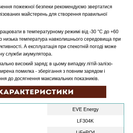
ечення пожежної безпеки рекомендуємо звертатися
алізованих майстерень для створення правильної
працювати в температурному режимі від -30 °C до +60
надто низька температура навколишнього середовища при
ктивності. А експлуатація при спекотній погоді може
ну служби акумулятора.
льно високий заряд: в цьому випадку літій-залізо-
ирена помилка - зберігання з повним зарядом і
ня до досягнення максимальних показників.
EVE Energy
LF304K
LiFePO4