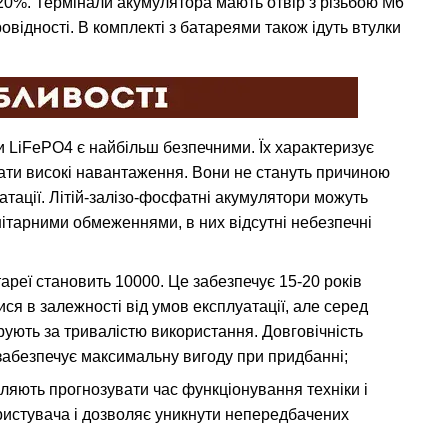
20%. Термінали акумулятора мають отвір з різьбою М6
відності. В комплекті з батареями також ідуть втулки
ри LiFePO4 є найбільш безпечними. Їх характеризує
мати високі навантаження. Вони не стануть причиною
атації. Літій-залізо-фосфатні акумулятори можуть
нітарними обмеженнями, в них відсутні небезпечні
тареї становить 10000. Це забезпечує 15-20 років
ся в залежності від умов експлуатації, але серед
ують за тривалістю використання. Довговічність
 забезпечує максимальну вигоду при придбанні;
ляють прогнозувати час функціонування техніки і
ористувача і дозволяє уникнути непередбачених