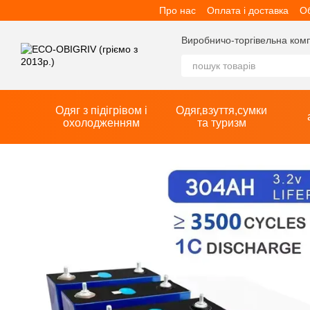
Про нас
Оплата і доставка
Об
Перейти до основного контенту
Виробничо-торгівельна компан
Одяг з підігрівом і
Одяг,взуття,сумки
охолодженням
та туризм