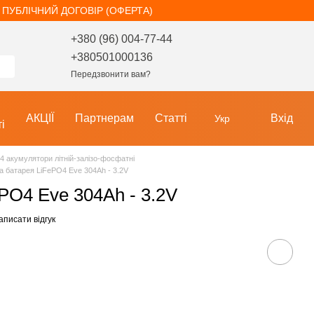
ПУБЛІЧНИЙ ДОГОВІР (ОФЕРТА)
+380 (96) 004-77-44
+380501000136
Передзвонити вам?
АКЦІЇ
Партнерам
Статті
Вхід
Укр
і
o4 акумулятори літній-залізо-фосфатні
 батарея LiFePO4 Eve 304Ah - 3.2V
PO4 Eve 304Ah - 3.2V
аписати відгук