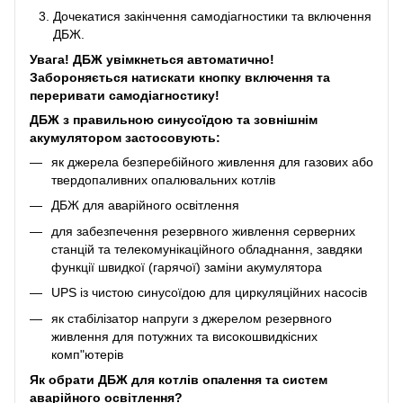
Дочекатися закінчення самодіагностики та включення
ДБЖ.
Увага! ДБЖ увімкнеться автоматично!
Забороняється натискати кнопку включення та
переривати самодіагностику!
ДБЖ з правильною синусоїдою та зовнішнім
акумулятором застосовують:
як джерела безперебійного живлення для газових або
твердопаливних опалювальних котлів
ДБЖ для аварійного освітлення
для забезпечення резервного живлення серверних
станцій та телекомунікаційного обладнання, завдяки
функції швидкої (гарячої) заміни акумулятора
UPS із чистою синусоїдою для циркуляційних насосів
як стабілізатор напруги з джерелом резервного
живлення для потужних та високошвидкісних
комп"ютерів
Як обрати ДБЖ для котлів опалення та систем
аварійного освітлення?