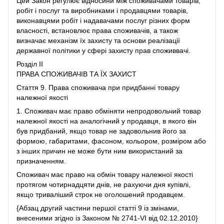
Цей Закон регулює відносини між споживачами товарів,
робіт і послуг та виробниками і продавцями товарів,
виконавцями робіт і надавачами послуг різних форм
власності, встановлює права споживачів, а також
визначає механізм їх захисту та основи реалізації
державної політики у сфері захисту прав споживвачі.
Розділ II
ПРАВА СПОЖИВАЧІВ ТА ЇХ ЗАХИСТ
Стаття 9. Права споживача при придбанні товару
належної якості
1. Споживач має право обміняти непродовольчий товар
належної якості на аналогічний у продавця, в якого він
був придбаний, якщо товар не задовольнив його за
формою, габаритами, фасоном, кольором, розміром або
з інших причин не може бути ним використаний за
призначенням.
Споживач має право на обмін товару належної якості
протягом чотирнадцяти днів, не рахуючи дня купівлі,
якщо триваліший строк не оголошений продавцем.
{Абзац другий частини першої статті 9 із змінами,
внесеними згідно із Законом № 2741-VI від 02.12.2010}