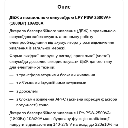
Опис
ДБЖ з правильною синусоїдою LPY-PSW-2500VA+
(1800Вт) 10A/20A
Джерела безперебійного живлення (ДБЖ) з правильною
синусоїдою забезпечують автономну роботу
електрообладнання від акумулятора у разі відключення
живлення із загальної мережі.
Форма вихідної напруги у вигляді правильної (чистої)
синусоїди дозволяє використовувати ДБЖ даного типу
для електричної техніки:
з трансформаторними блоками живлення
з об"ємними індукційними котушками
з дроселем
з блоками живлення APFC (активна корекція фактора
потужності) тощо
Джерело безперебійного живлення LPY-PSW-2500VA+
(1800Вт) 10A/20A має вбудовану функцію стабілізації
напруги в діапазоні від 140-275 V на вході до 220±10% на