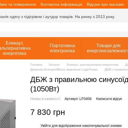
мін та повернення
Контактна інформація
Відгуки про магазин
ія одягу з підігрівом і аутдор товарів. На ринку з 2013 року.
Блекаут,
Портативна
Товари для
альтернативна
електроніка
енергонезалежност
енергетика
Головна
Каталог
Блекаут, альтернативна енергетика
Д
Джерела безперебійного живлення LogicPower
ДБЖ з правильн
ДБЖ з правильною синусої
(1050Вт)
Немає в наявності
Артикул: LP3406
Написати відгук
7 830 грн
Увійти
для відображення накопичувальної знижки
%