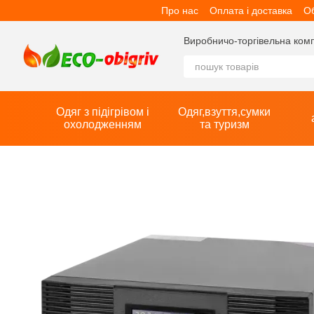
Про нас
Оплата і доставка
Об
Перейти до основного контенту
Виробничо-торгівельна компан
Одяг з підігрівом і
Одяг,взуття,сумки
охолодженням
та туризм