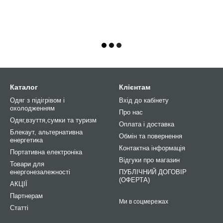
Каталог
Клієнтам
Одяг з підігрівом і
Вхід до кабінету
охолодженням
Про нас
Одяг,взуття,сумки та туризм
Оплата і доставка
Блекаут, альтернативна
Обмін та повернення
енергетика
Контактна інформація
Портативна електроніка
Відгуки про магазин
Товари для
енергонезалежності
ПУБЛІЧНИЙ ДОГОВІР
(ОФЕРТА)
АКЦІЇ
Партнерам
Ми в соцмережах
Статті