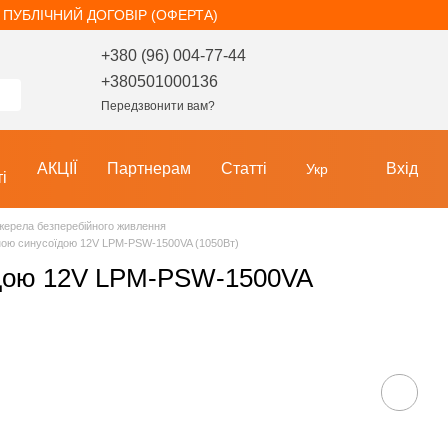
ПУБЛІЧНИЙ ДОГОВІР (ОФЕРТА)
+380 (96) 004-77-44
+380501000136
Передзвонити вам?
АКЦІЇ
Партнерам
Статті
Вхід
Укр
і
жерела безперебійного живлення
ою синусоїдою 12V LPM-PSW-1500VA (1050Вт)
дою 12V LPM-PSW-1500VA