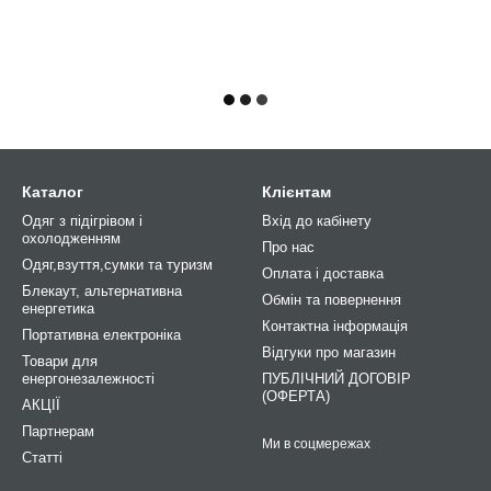
Каталог
Клієнтам
Одяг з підігрівом і
Вхід до кабінету
охолодженням
Про нас
Одяг,взуття,сумки та туризм
Оплата і доставка
Блекаут, альтернативна
Обмін та повернення
енергетика
Контактна інформація
Портативна електроніка
Відгуки про магазин
Товари для
енергонезалежності
ПУБЛІЧНИЙ ДОГОВІР
(ОФЕРТА)
АКЦІЇ
Партнерам
Ми в соцмережах
Статті