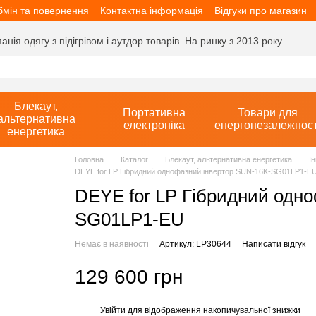
мін та повернення
Контактна інформація
Відгуки про магазин
ія одягу з підігрівом і аутдор товарів. На ринку з 2013 року.
Блекаут,
Портативна
Товари для
альтернативна
електроніка
енергонезалежност
енергетика
Головна
Каталог
Блекаут, альтернативна енергетика
І
DEYE for LP Гібридний однофазний інвертор SUN-16K-SG01LP1-E
DEYE for LP Гібридний одн
SG01LP1-EU
Немає в наявності
Артикул: LP30644
Написати відгук
129 600 грн
Увійти
для відображення накопичувальної знижки
%