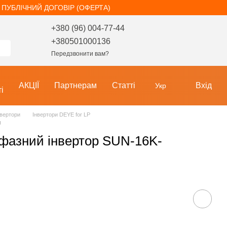
ПУБЛІЧНИЙ ДОГОВІР (ОФЕРТА)
+380 (96) 004-77-44
+380501000136
Передзвонити вам?
АКЦІЇ
Партнерам
Статті
Вхід
Укр
і
нвертори
Інвертори DEYE for LP
U
офазний інвертор SUN-16K-