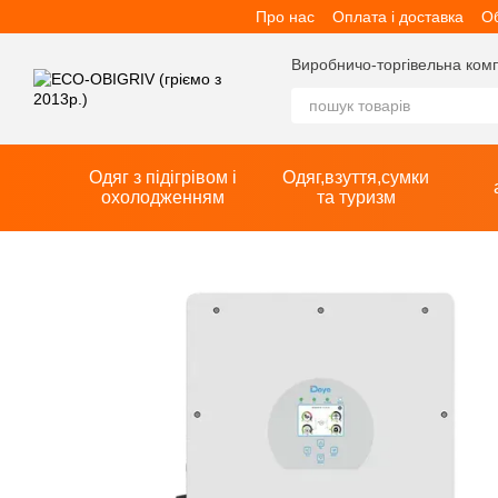
Про нас
Оплата і доставка
Об
Перейти до основного контенту
Виробничо-торгівельна компан
Одяг з підігрівом і
Одяг,взуття,сумки
охолодженням
та туризм