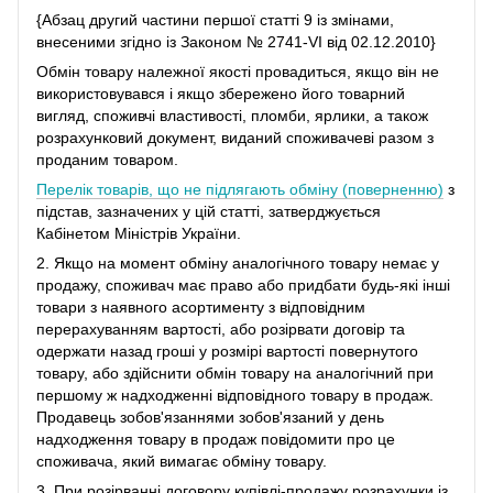
{Абзац другий частини першої статті 9 із змінами,
внесеними згідно із Законом № 2741-VI від 02.12.2010}
Обмін товару належної якості провадиться, якщо він не
використовувався і якщо збережено його товарний
вигляд, споживчі властивості, пломби, ярлики, а також
розрахунковий документ, виданий споживачеві разом з
проданим товаром.
Перелік товарів, що не підлягають обміну (поверненню)
з
підстав, зазначених у цій статті, затверджується
Кабінетом Міністрів України.
2. Якщо на момент обміну аналогічного товару немає у
продажу, споживач має право або придбати будь-які інші
товари з наявного асортименту з відповідним
перерахуванням вартості, або розірвати договір та
одержати назад гроші у розмірі вартості повернутого
товару, або здійснити обмін товару на аналогічний при
першому ж надходженні відповідного товару в продаж.
Продавець зобов'язаннями зобов'язаний у день
надходження товару в продаж повідомити про це
споживача, який вимагає обміну товару.
3. При розірванні договору купівлі-продажу розрахунки із