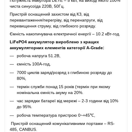
Потужність інвертора DEYE – 5 кВт, на виході якого 100%
чиста синусоїда 220В, 50Гц.
Пристрій оснащений захистом від КЗ, від
перевантаження/перегріву, від перенапруги, від
перевищення струму, від глибокого розряду.
Ємність накопичувача електричної енергії – 10.2 кВт-год.
LiFePO4 аккумулятор вироблено з кращих
аккумуляторних елементів категорії А-Grade:
робоча напруга 51.2В,
ємність 100A-год,
7000 циклів заряд/розряд з глибиною розряду до
80%,
термін служби понад 15 років (термін при якому
номінальна ємність акуму на 20%.
час зарядки батареї від мережі – 2-3 години від 10%
до 95%.
робоча температура пристрою 0~+45℃,
Пристрій оснащений комунікативними портами – RS-
485, CANBUS.