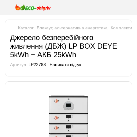
Каталог
Блекаут, альтернативна енергетика
Комплекти р
Джерело безперебійного
живлення (ДБЖ) LP BOX DEYE
5kWh + АКБ 25kWh
Артикул:
LP22783
Написати відгук