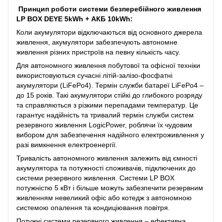
Принцип роботи системи безперебійного живлення
LP BOX DEYE 5kWh + АКБ 10kWh:
Коли акумулятори відключаються від основного джерела
живлення, акумулятори забезпечують автономне
живлення різних пристроїв на певну кількість часу.
Для автономного живлення побутової та офісної техніки
використовуються сучасні літій-залізо-фосфатні
акумулятори (LiFePo4). Термін служби батареї LiFePo4 –
до 15 років. Такі акумулятори стійкі до глибокого розряду
та справляються з різкими перепадами температур. Це
гарантує надійність та тривалий термін служби систем
резервного живлення LogicPower, роблячи їх чудовим
вибором для забезпечення надійного електроживлення у
разі вимкнення електроенергії.
Тривалість автономного живлення залежить від ємності
акумулятора та потужності споживачів, підключених до
системи резервного живлення. Системи LP BOX
потужністю 5 кВт і більше можуть забезпечити резервним
живленням невеликий офіс або котедж з автономною
системою опалення та кондиціювання повітря.
Потужні системи резервного живлення – ефективна