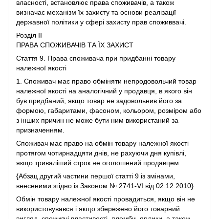
власності, встановлює права споживачів, а також
визначає механізм їх захисту та основи реалізації
державної політики у сфері захисту прав споживвачі.
Розділ II
ПРАВА СПОЖИВАЧІВ ТА ЇХ ЗАХИСТ
Стаття 9. Права споживача при придбанні товару
належної якості
1. Споживач має право обміняти непродовольчий товар
належної якості на аналогічний у продавця, в якого він
був придбаний, якщо товар не задовольнив його за
формою, габаритами, фасоном, кольором, розміром або
з інших причин не може бути ним використаний за
призначенням.
Споживач має право на обмін товару належної якості
протягом чотирнадцяти днів, не рахуючи дня купівлі,
якщо триваліший строк не оголошений продавцем.
{Абзац другий частини першої статті 9 із змінами,
внесеними згідно із Законом № 2741-VI від 02.12.2010}
Обмін товару належної якості провадиться, якщо він не
використовувався і якщо збережено його товарний
вигляд, споживчі властивості, пломби, ярлики, а також