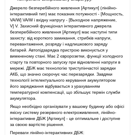
Джерело безперебійного живлення [Артикул] (лінійно-
інтерактивний тип) має показник потужності - [Мощность,
VA/W] VA/W і вхідну напругу - [Выходное напряжение,
V] V. Захисний функціонал інтерактивного джерела
безперебійного живлення [Артикул] має наступні типи
захисту: від короткого замикання, стрибків напруги,
перевантаження, розряду і надлишкового заряду
батарей. Автопідзарядка пристрою виконується у
вимкненому стані. Має 2 євророзетки, функції холодного
старту та повторного запуску при відновленні напруги в
мережі. ДБЖ має технологію триступінчастої зарядки
АКБ, що значно скорочує час перезарядки. Завдяки
технології інтелектуального керування акумулятором
його заряджання відбувається з урахуванням
температурної компенсації, що збільшує термін служби
акумулятора.
Якщо необхідно організувати у вашому будинку або офісі
якісну систему резервного електроживлення, лінійно-
інтерактивне ДБЖ [Артикул] - це оптимальне і доступне
за своєю вартістю рішення.
Переваги лінійно-інтерактивних ДБЖ: