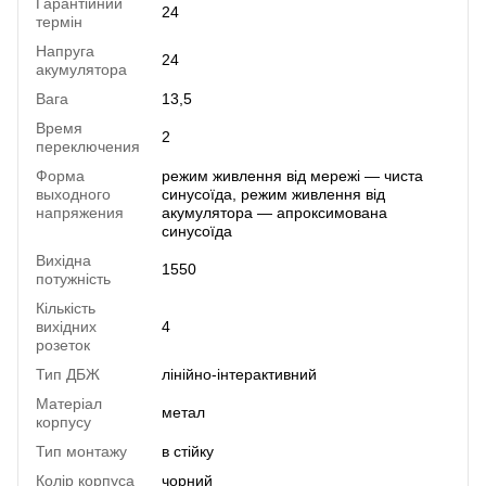
Гарантійний
24
термін
Напруга
24
акумулятора
Вага
13,5
Время
2
переключения
Форма
режим живлення від мережі — чиста
выходного
синусоїда, режим живлення від
напряжения
акумулятора — апроксимована
синусоїда
Вихідна
1550
потужність
Кількість
вихідних
4
розеток
Тип ДБЖ
лінійно-інтерактивний
Матеріал
метал
корпусу
Тип монтажу
в стійку
Колір корпуса
чорний