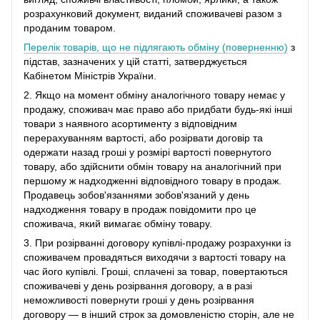
розрахунковий документ, виданий споживачеві разом з
проданим товаром.
Перелік товарів, що не підлягають обміну (поверненню)
з
підстав, зазначених у цій статті, затверджується
Кабінетом Міністрів України.
2. Якщо на момент обміну аналогічного товару немає у
продажу, споживач має право або придбати будь-які інші
товари з наявного асортименту з відповідним
перерахуванням вартості, або розірвати договір та
одержати назад гроші у розмірі вартості повернутого
товару, або здійснити обмін товару на аналогічний при
першому ж надходженні відповідного товару в продаж.
Продавець зобов'язаннями зобов'язаний у день
надходження товару в продаж повідомити про це
споживача, який вимагає обміну товару.
3. При розірванні договору купівлі-продажу розрахунки із
споживачем провадяться виходячи з вартості товару на
час його купівлі. Гроші, сплачені за товар, повертаються
споживачеві у день розірвання договору, а в разі
неможливості повернути гроші у день розірвання
договору ― в інший строк за домовленістю сторін, але не