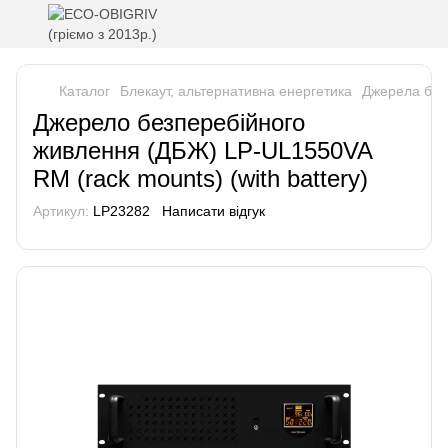
Каталог
Блекаут, альтернативна енергетика
Джерела без
Джерело безперебійного
живлення (ДБЖ) LP-UL1550VA
RM (rack mounts) (with battery)
Артикул:
LP23282
Написати відгук