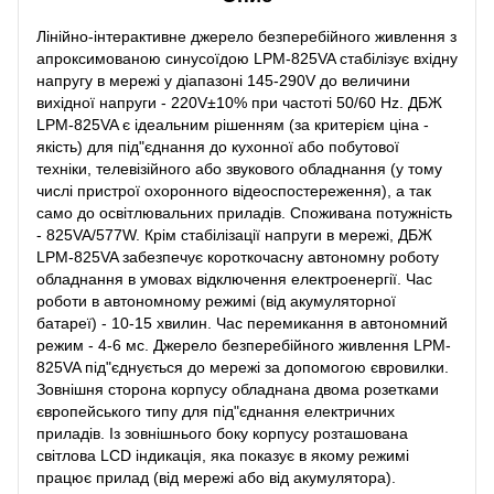
Лінійно-інтерактивне джерело безперебійного живлення з
апроксимованою синусоїдою LPM-825VA стабілізує вхідну
напругу в мережі у діапазоні 145-290V до величини
вихідної напруги - 220V±10% при частоті 50/60 Hz. ДБЖ
LPM-825VA є ідеальним рішенням (за критерієм ціна -
якість) для під"єднання до кухонної або побутової
техніки, телевізійного або звукового обладнання (у тому
числі пристрої охоронного відеоспостереження), а так
само до освітлювальних приладів. Споживана потужність
- 825VA/577W. Крім стабілізації напруги в мережі, ДБЖ
LPM-825VA забезпечує короткочасну автономну роботу
обладнання в умовах відключення електроенергії. Час
роботи в автономному режимі (від акумуляторної
батареї) - 10-15 хвилин. Час перемикання в автономний
режим - 4-6 мс. Джерело безперебійного живлення LPM-
825VA під"єднується до мережі за допомогою євровилки.
Зовнішня сторона корпусу обладнана двома розетками
європейського типу для під"єднання електричних
приладів. Із зовнішнього боку корпусу розташована
світлова LCD індикація, яка показує в якому режимі
працює прилад (від мережі або від акумулятора).