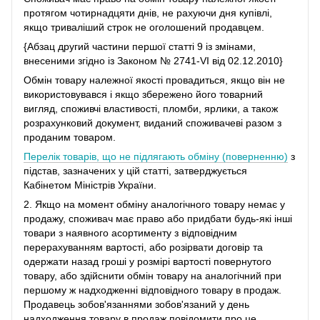
протягом чотирнадцяти днів, не рахуючи дня купівлі,
якщо триваліший строк не оголошений продавцем.
{Абзац другий частини першої статті 9 із змінами,
внесеними згідно із Законом № 2741-VI від 02.12.2010}
Обмін товару належної якості провадиться, якщо він не
використовувався і якщо збережено його товарний
вигляд, споживчі властивості, пломби, ярлики, а також
розрахунковий документ, виданий споживачеві разом з
проданим товаром.
Перелік товарів, що не підлягають обміну (поверненню)
з
підстав, зазначених у цій статті, затверджується
Кабінетом Міністрів України.
2. Якщо на момент обміну аналогічного товару немає у
продажу, споживач має право або придбати будь-які інші
товари з наявного асортименту з відповідним
перерахуванням вартості, або розірвати договір та
одержати назад гроші у розмірі вартості повернутого
товару, або здійснити обмін товару на аналогічний при
першому ж надходженні відповідного товару в продаж.
Продавець зобов'язаннями зобов'язаний у день
надходження товару в продаж повідомити про це