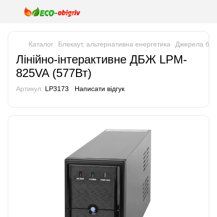
Каталог
Блекаут, альтернативна енергетика
Джерела без
Лінійно-інтерактивне ДБЖ LPM-
825VA (577Вт)
Артикул:
LP3173
Написати відгук