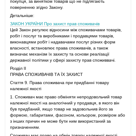
покупця, за винятком товарів що не підлягають
поверненню згідно Закону.
Детальніше:
ЗАКОН УКРАЇНИ
Про захист прав споживачів
Цей Закон регулює відносини між споживачами товарів,
робіт і послуг та виробниками і продавцями товарів,
виконавцями робіт і надавачами послуг різних форм
власності, встановлює права споживачів, а також
визначає механізм їх захисту та основи реалізації
державної політики у сфері захисту прав споживвачі.
Розділ II
ПРАВА СПОЖИВАЧІВ ТА ЇХ ЗАХИСТ
Стаття 9. Права споживача при придбанні товару
належної якості
1. Споживач має право обміняти непродовольчий товар
належної якості на аналогічний у продавця, в якого він
був придбаний, якщо товар не задовольнив його за
формою, габаритами, фасоном, кольором, розміром або
з інших причин не може бути ним використаний за
призначенням.
Споживач має право на обмін товару належної якості