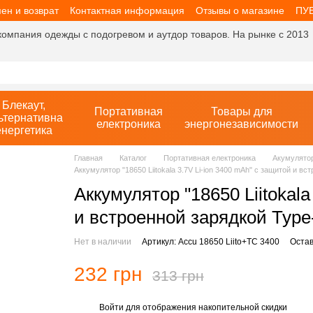
ен и возврат
Контактная информация
Отзывы о магазине
ПУ
компания одежды с подогревом и аутдор товаров. На рынке с 2013
Блекаут,
Портативная
Товары для
ьтернативна
електроника
энергонезависимости
енергетика
Главная
Каталог
Портативная електроника
Акумулятор
Аккумулятор "18650 Liitokala 3.7V Li-ion 3400 mAh" с защитой и в
Аккумулятор "18650 Liitokala
и встроенной зарядкой Type
Нет в наличии
Артикул: Accu 18650 Liito+TC 3400
Остав
232 грн
313 грн
Войти
для отображения накопительной скидки
%