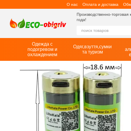
О нас
Оплата и доставка
Обм
Перейти к основному контенту
Производственно-торговая 
года!
Одежда с
Одяг,взуття,сумки
подогревом и
ал
та туризм
охлаждением