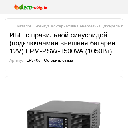
Каталог
Блекаут, альтернативна енергетика
Джерела без
ИБП с правильной синусоидой
(подключаемая внешняя батарея
12V) LPM-PSW-1500VA (1050Вт)
Артикул:
LP3406
Оставить отзыв