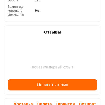
Висота
120
Захист від
короткого
Нет
замикання
Отзывы
Добавьте первый отзыв
Написать отзыв
Доставка
Оплата
Гарантия
Возврат
Ко