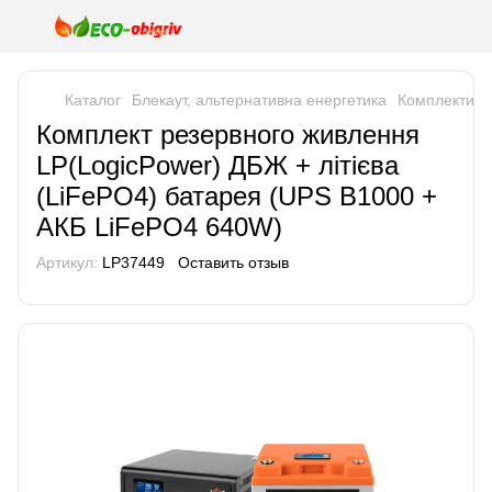
Каталог
Блекаут, альтернативна енергетика
Комплекти р
Комплект резервного живлення
LP(LogicPower) ДБЖ + літієва
(LiFePO4) батарея (UPS В1000 +
АКБ LiFePO4 640W)
Артикул:
LP37449
Оставить отзыв