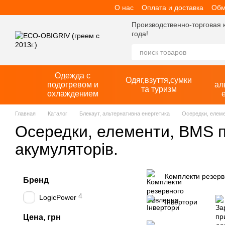
О нас
Оплата и доставка
Обм
Перейти к основному контенту
Производственно-торговая 
года!
Одежда с
Одяг,взуття,сумки
подогревом и
ал
та туризм
охлаждением
Главная
Каталог
Блекаут, альтернативна енергетика
Осередки, елеме
Осередки, елементи, BMS п
акумуляторів.
Комплекти резерв
Бренд
4
LogicPower
Інвертори
Цена, грн