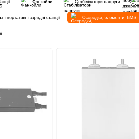
анції
Фанкойли
Стабілізатори напруги
ні портативні зарядні станції
Осередки, елементи, BMS пл
і