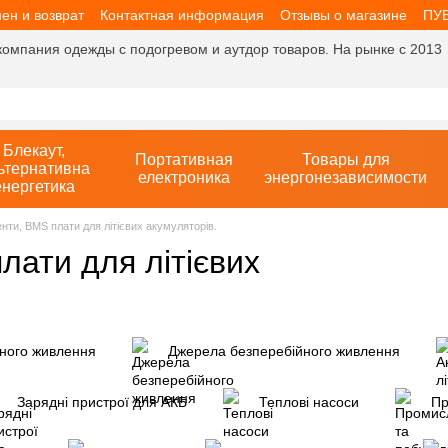
ен и возврат
Контактная информация
Отзывы о магазине
ПУ
компания одежды с подогревом и аутдор товаров. На рынке с 2013
Блекаут,
Портативная
Товары для
ьтернативна
електроника
энергонезависимости
енергетика
нти, BMS плати для літієвих акумуляторів.
лати для літієвих
ного живлення
Джерела безперебійного живлення
Зарядні пристрої для АКБ
Теплові насоси
Пр