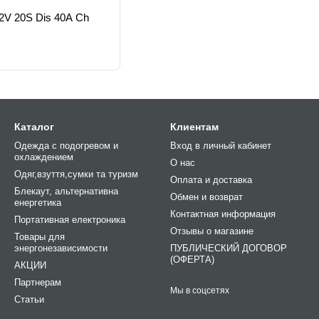
72V 20S Dis 40A Ch
Каталог
Клиентам
Одежда с подогревом и
Вход в личный кабинет
охлаждением
О нас
Одяг,взуття,сумки та туризм
Оплата и доставка
Блекаут, альтернативна
Обмен и возврат
енергетика
Контактная информация
Портативная електроника
Отзывы о магазине
Товары для
энергонезависимости
ПУБЛИЧЕСКИЙ ДОГОВОР
(ОФЕРТА)
АКЦИИ
Партнерам
Мы в соцсетях
Статьи