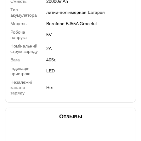
Ємність
20000mAh
Тип
литий-поліимерная батарея
акумулятора
Модель
Borofone BJ55A Graceful
Робоча
5V
напруга
Номінальний
2А
струм заряду
Вага
405г.
Індикація
LED
пристрою
Незалежні
канали
Нет
заряду
Отзывы