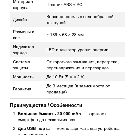
Материал
Пластик ABS + PC
корпуса
Верхняя панель с волнообразной
Дизайн
текстурой
Размеры и
~ 139 × 68 × 28 мм
вес
Индикатор
LED-индикатор уровня энергии
заряда
Система
От короткого замыкания, перегрева,
защиты
перенапряжения и перезаряда
Мощность
До 10 Вт (5 V × 2 A)
До 3 месяцев (в зависимости от
Гарантия
продавца)
Преимущества / Особенности
Большая ёмкость 20 000 mAh
— заряжает
смартфон до нескольких раз.
Два USB-порта
— можно заряжать два устройства
одновременно.