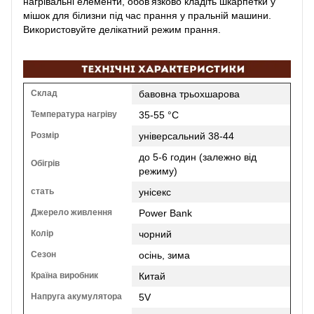
нагрівальні елементи, обов’язково кладіть шкарпетки у
мішок для білизни під час прання у пральній машини.
Використовуйте делікатний режим прання.
Склад
бавовна трьохшарова
Температура нагріву
35-55 °C
Розмір
універсальний 38-44
до 5-6 годин (залежно від
Обігрів
режиму)
стать
унісекс
Джерело живлення
Power Bank
Колір
чорний
Сезон
осінь, зима
Країна виробник
Китай
Напруга акумулятора
5V