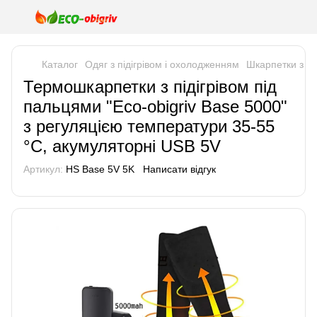
Каталог
Одяг з підігрівом і охолодженням
Шкарпетки з пі
Термошкарпетки з підігрівом під
пальцями "Eco-obigriv Base 5000"
з регуляцією температури 35-55
°C, акумуляторні USB 5V
Артикул:
HS Base 5V 5K
Написати відгук