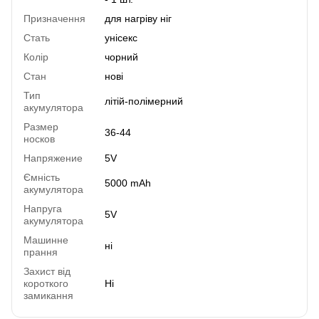
Призначення
для нагріву ніг
Стать
унісекс
Колір
чорний
Стан
нові
Тип
літій-полімерний
акумулятора
Размер
36-44
носков
Напряжение
5V
Ємність
5000 mAh
акумулятора
Напруга
5V
акумулятора
Машинне
ні
прання
Захист від
короткого
Ні
замикання