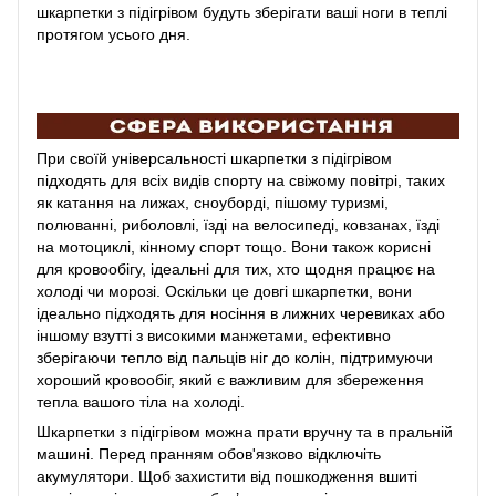
шкарпетки з підігрівом будуть зберігати ваші ноги в теплі
протягом усього дня.
При своїй універсальності шкарпетки з підігрівом
підходять для всіх видів спорту на свіжому повітрі, таких
як катання на лижах, сноуборді, пішому туризмі,
полюванні, риболовлі, їзді на велосипеді, ковзанах, їзді
на мотоциклі, кінному спорт тощо. Вони також корисні
для кровообігу, ідеальні для тих, хто щодня працює на
холоді чи морозі. Оскільки це довгі шкарпетки, вони
ідеально підходять для носіння в лижних черевиках або
іншому взутті з високими манжетами, ефективно
зберігаючи тепло від пальців ніг до колін, підтримуючи
хороший кровообіг, який є важливим для збереження
тепла вашого тіла на холоді.
Шкарпетки з підігрівом можна прати вручну та в пральній
машині. Перед пранням обов'язково відключіть
акумулятори. Щоб захистити від пошкодження вшиті