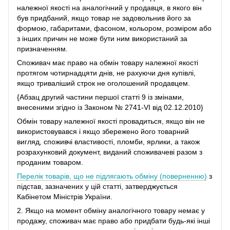
належної якості на аналогічний у продавця, в якого він
був придбаний, якщо товар не задовольнив його за
формою, габаритами, фасоном, кольором, розміром або
з інших причин не може бути ним використаний за
призначенням.
Споживач має право на обмін товару належної якості
протягом чотирнадцяти днів, не рахуючи дня купівлі,
якщо триваліший строк не оголошений продавцем.
{Абзац другий частини першої статті 9 із змінами,
внесеними згідно із Законом № 2741-VI від 02.12.2010}
Обмін товару належної якості провадиться, якщо він не
використовувався і якщо збережено його товарний
вигляд, споживчі властивості, пломби, ярлики, а також
розрахунковий документ, виданий споживачеві разом з
проданим товаром.
Перелік товарів, що не підлягають обміну (поверненню)
з
підстав, зазначених у цій статті, затверджується
Кабінетом Міністрів України.
2. Якщо на момент обміну аналогічного товару немає у
продажу, споживач має право або придбати будь-які інші