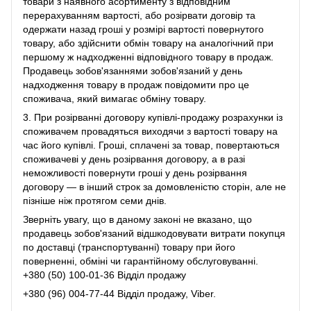
товари з наявного асортименту з відповідним
перерахуванням вартості, або розірвати договір та
одержати назад гроші у розмірі вартості повернутого
товару, або здійснити обмін товару на аналогічний при
першому ж надходженні відповідного товару в продаж.
Продавець зобов'язаннями зобов'язаний у день
надходження товару в продаж повідомити про це
споживача, який вимагає обміну товару.
3. При розірванні договору купівлі-продажу розрахунки із
споживачем провадяться виходячи з вартості товару на
час його купівлі. Гроші, сплачені за товар, повертаються
споживачеві у день розірвання договору, а в разі
неможливості повернути гроші у день розірвання
договору ― в інший строк за домовленістю сторін, але не
пізніше ніж протягом семи днів.
Зверніть увагу, що в даному законі не вказано, що
продавець зобов'язаний відшкодовувати витрати покупця
по доставці (транспортуванні) товару при його
поверненні, обміні чи гарантійному обслуговуванні.
+380 (50) 100-01-36 Відділ продажу
+380 (96) 004-77-44 Відділ продажу, Viber.