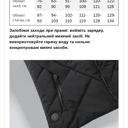
76-
83-
91-
100-
110-
122-
Обхват
талії, см
82
90
99
109
121
128
87-
94-
102-
111-
120-
129-
Обхват
стегон, см
93
103
110
119
128
134
Запобіжні заходи при пранні: вийміть зарядку,
додайте нейтральний миючий засіб. Не
використовуйте гарячу воду та сильно
концентровані миючі засоби.