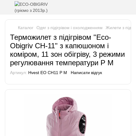
Каталог
Одяг з підігрівом і охолодженням
Жилети з підігр
Терможилет з підігрівом "Eco-
Obigriv CH-11" з капюшоном і
коміром, 11 зон обігріву, 3 режими
регулювання температури P M
Артикул:
Hvest EO CH11 P M
Написати відгук