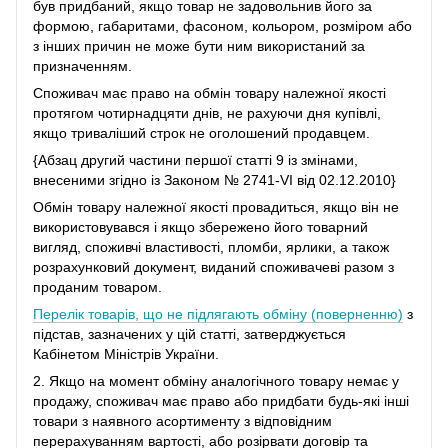
був придбаний, якщо товар не задовольнив його за
формою, габаритами, фасоном, кольором, розміром або
з інших причин не може бути ним використаний за
призначенням.
Споживач має право на обмін товару належної якості
протягом чотирнадцяти днів, не рахуючи дня купівлі,
якщо триваліший строк не оголошений продавцем.
{Абзац другий частини першої статті 9 із змінами,
внесеними згідно із Законом № 2741-VI від 02.12.2010}
Обмін товару належної якості провадиться, якщо він не
використовувався і якщо збережено його товарний
вигляд, споживчі властивості, пломби, ярлики, а також
розрахунковий документ, виданий споживачеві разом з
проданим товаром.
Перелік товарів, що не підлягають обміну (поверненню)
з
підстав, зазначених у цій статті, затверджується
Кабінетом Міністрів України.
2. Якщо на момент обміну аналогічного товару немає у
продажу, споживач має право або придбати будь-які інші
товари з наявного асортименту з відповідним
перерахуванням вартості, або розірвати договір та