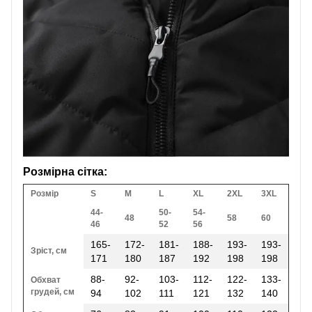
Розмірна сітка:
Розмір
S
M
L
XL
2XL
3XL
44-
50-
54-
48
58
60
46
52
56
165-
172-
181-
188-
193-
193-
Зріст, см
171
180
187
192
198
198
88-
92-
103-
112-
122-
133-
Обхват
грудей, см
94
102
111
121
132
140