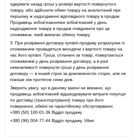
одержати назад гроші у розмірі вартості повернутого
товару, або здійснити обмін товару на аналогічний при
першому ж надходженні відповідного товару в продаж.
Продавець зобов'язаннями зобов'язаний у день
надходження товару в продаж повідомити про це
споживача, який вимагає обміну товару.
3. При розірванні договору купівлі-продажу розрахунки із
споживачем провадяться виходячи з вартості товару на
час його купівлі. Гроші, сплачені за товар, повертаються
споживачеві у день розірвання договору, а в разі
неможливості повернути гроші у день розірвання
договору ― в інший строк за домовленістю сторін, але не
пізніше ніж протягом семи днів.
Зверніть увагу, що в даному законі не вказано, що
продавець зобов'язаний відшкодовувати витрати покупця
по доставці (транспортуванні) товару при його
поверненні, обміні чи гарантійному обслуговуванні.
+380 (50) 100-01-36 Відділ продажу
+380 (96) 004-77-44 Відділ продажу, Viber.