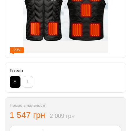
−23%
Розмір
S
L
Немає в наявності
1 547 грн
2 009 грн