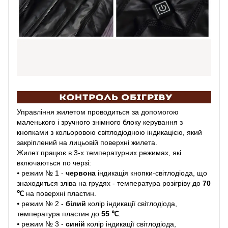
Управління жилетом проводиться за допомогою
маленького і зручного знімного блоку керування з
кнопками з кольоровою світлодіодною індикацією, який
закріплений на лицьовій поверхні жилета.
Жилет працює в 3-х температурних режимах, які
включаються по черзі:
⦁ режим № 1 -
червона
індикація кнопки-світлодіода, що
знаходиться зліва на грудях - температура розігріву до
70
℃
на поверхні пластин.
⦁ режим № 2 -
білий
колір індикації світлодіода,
температура пластин до
55 ℃
.
⦁ режим № 3 -
синій
колір індикації світлодіода,