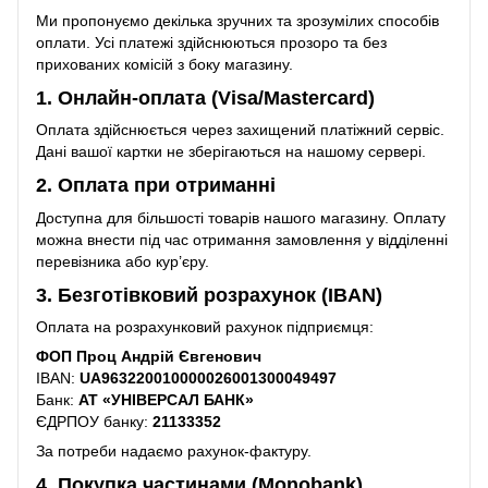
Ми пропонуємо декілька зручних та зрозумілих способів
оплати. Усі платежі здійснюються прозоро та без
прихованих комісій з боку магазину.
1. Онлайн-оплата (Visa/Mastercard)
Оплата здійснюється через захищений платіжний сервіс.
Дані вашої картки не зберігаються на нашому сервері.
2. Оплата при отриманні
Доступна для більшості товарів нашого магазину. Оплату
можна внести під час отримання замовлення у відділенні
перевізника або кур’єру.
3. Безготівковий розрахунок (IBAN)
Оплата на розрахунковий рахунок підприємця:
ФОП Проц Андрій Євгенович
IBAN:
UA963220010000026001300049497
Банк:
АТ «УНІВЕРСАЛ БАНК»
ЄДРПОУ банку:
21133352
За потреби надаємо рахунок-фактуру.
4. Покупка частинами (Monobank)