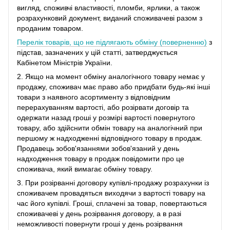
вигляд, споживчі властивості, пломби, ярлики, а також
розрахунковий документ, виданий споживачеві разом з
проданим товаром.
Перелік товарів, що не підлягають обміну (поверненню)
з
підстав, зазначених у цій статті, затверджується
Кабінетом Міністрів України.
2. Якщо на момент обміну аналогічного товару немає у
продажу, споживач має право або придбати будь-які інші
товари з наявного асортименту з відповідним
перерахуванням вартості, або розірвати договір та
одержати назад гроші у розмірі вартості повернутого
товару, або здійснити обмін товару на аналогічний при
першому ж надходженні відповідного товару в продаж.
Продавець зобов'язаннями зобов'язаний у день
надходження товару в продаж повідомити про це
споживача, який вимагає обміну товару.
3. При розірванні договору купівлі-продажу розрахунки із
споживачем провадяться виходячи з вартості товару на
час його купівлі. Гроші, сплачені за товар, повертаються
споживачеві у день розірвання договору, а в разі
неможливості повернути гроші у день розірвання