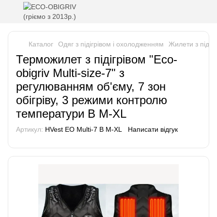
Каталог
Одяг з підігрівом і охолодженням
Жилети з підігр
Терможилет з підігрівом "Eco-
obigriv Multi-size-7" з
регулюванням об'єму, 7 зон
обігріву, 3 режими контролю
температури B M-XL
Артикул:
HVest EO Multi-7 B M-XL
Написати відгук