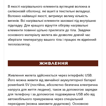
В якості нагрівального елемента вуглецеві волокна в
силіконовій оболонці, які вшиті в текстильні вкладиші.
Волокно найвищої якості, витримує велику кількість
вигинів. Всі нагрівальні елементи заховані під внутрішню
підкладку. Для кращого відчуття обігріву нагрівальні
елементи повинні щільно прилягати до тіла. Завдяки
основного матеріалу жилета він дозволяє довгий час
зберігати температуру вашого тіла і працює як відмінний
теплоізолятор.
Живлення жилета здійснюється через інтерфейс USB.
Його можна живити від звичайної акумуляторної батареї
powerbank 5V (постійна, абсолютно безпечна електрична
напруга для життя людини), також за допомогою зарядки
для телефону і за допомогою подовжувача USB або від
автомобільного прикурювача через спеціальний
перехідник (можна замовити додатково). Основною