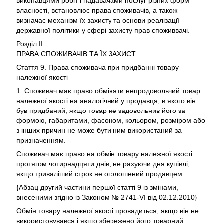
виконавцями робіт і надавачами послуг різних форм
власності, встановлює права споживачів, а також
визначає механізм їх захисту та основи реалізації
державної політики у сфері захисту прав споживвачі.
Розділ II
ПРАВА СПОЖИВАЧІВ ТА ЇХ ЗАХИСТ
Стаття 9. Права споживача при придбанні товару
належної якості
1. Споживач має право обміняти непродовольчий товар
належної якості на аналогічний у продавця, в якого він
був придбаний, якщо товар не задовольнив його за
формою, габаритами, фасоном, кольором, розміром або
з інших причин не може бути ним використаний за
призначенням.
Споживач має право на обмін товару належної якості
протягом чотирнадцяти днів, не рахуючи дня купівлі,
якщо триваліший строк не оголошений продавцем.
{Абзац другий частини першої статті 9 із змінами,
внесеними згідно із Законом № 2741-VI від 02.12.2010}
Обмін товару належної якості провадиться, якщо він не
використовувався і якщо збережено його товарний