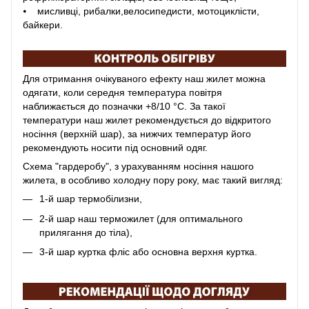
⦁ мисливці, рибалки,велосипедисти, мотоциклісти,
байкери.
Для отримання очікуваного ефекту наш жилет можна
одягати, коли середня температура повітря
наближається до позначки +8/10 °C. За такої
температури наш жилет рекомендується до відкритого
носіння (верхній шар), за нижчих температур його
рекомендують носити під основний одяг.
Схема "гардеробу", з урахуванням носіння нашого
жилета, в особливо холодну пору року, має такий вигляд:
1-й шар термобілизни,
2-й шар наш терможилет (для оптимального
прилягання до тіла),
3-й шар куртка фліс або основна верхня куртка.