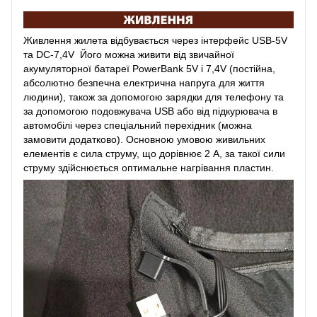
Живлення жилета відбувається через інтерфейс USB-5V
та DC-7,4V Його можна живити від звичайної
акумуляторної батареї PowerBank 5V і 7,4V (постійна,
абсолютно безпечна електрична напруга для життя
людини), також за допомогою зарядки для телефону та
за допомогою подовжувача USB або від підкурювача в
автомобілі через спеціальний перехідник (можна
замовити додатково). Основною умовою живильних
елементів є сила струму, що дорівнює 2 А, за такої сили
струму здійснюється оптимальне нагрівання пластин.