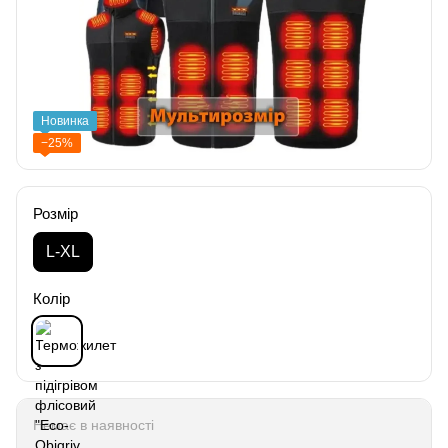
Новинка
−25%
Розмір
L-XL
Колір
Немає в наявності