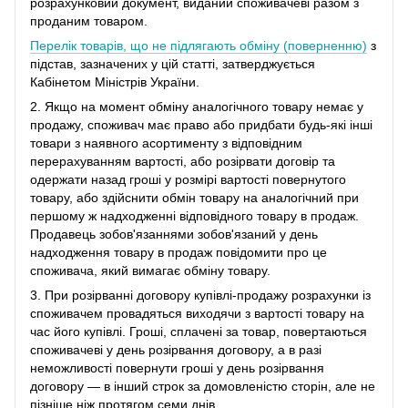
розрахунковий документ, виданий споживачеві разом з
проданим товаром.
Перелік товарів, що не підлягають обміну (поверненню)
з
підстав, зазначених у цій статті, затверджується
Кабінетом Міністрів України.
2. Якщо на момент обміну аналогічного товару немає у
продажу, споживач має право або придбати будь-які інші
товари з наявного асортименту з відповідним
перерахуванням вартості, або розірвати договір та
одержати назад гроші у розмірі вартості повернутого
товару, або здійснити обмін товару на аналогічний при
першому ж надходженні відповідного товару в продаж.
Продавець зобов'язаннями зобов'язаний у день
надходження товару в продаж повідомити про це
споживача, який вимагає обміну товару.
3. При розірванні договору купівлі-продажу розрахунки із
споживачем провадяться виходячи з вартості товару на
час його купівлі. Гроші, сплачені за товар, повертаються
споживачеві у день розірвання договору, а в разі
неможливості повернути гроші у день розірвання
договору ― в інший строк за домовленістю сторін, але не
пізніше ніж протягом семи днів.