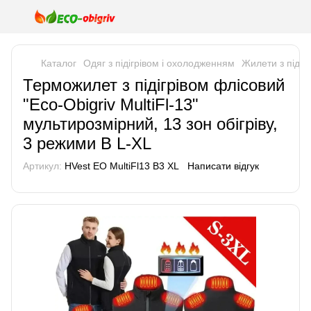
Каталог
Одяг з підігрівом і охолодженням
Жилети з підігр
Терможилет з підігрівом флісовий
"Eco-Obigriv MultiFl-13"
мультирозмірний, 13 зон обігріву,
3 режими B L-XL
Артикул:
HVest EO MultiFl13 B3 XL
Написати відгук