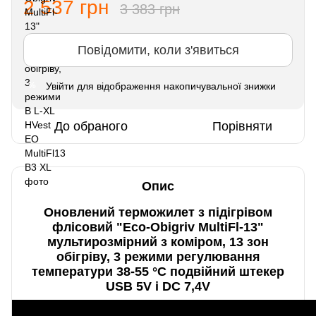
2 537 грн
3 383 грн
Повідомити, коли з'явиться
Увійти
для відображення накопичувальної знижки
%
До обраного
Порівняти
Опис
Оновлений терможилет з підігрівом
флісовий "Eco-Obigriv MultiFl-13"
мультирозмірний з коміром, 13 зон
обігріву, 3 режими регулювання
температури 38-55 °C подвійний штекер
USB 5V і DC 7,4V