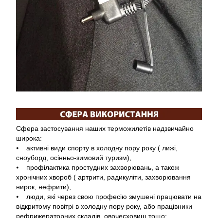
Сфера застосування наших терможилетів надзвичайно
широка:
⦁ активні види спорту в холодну пору року ( лижі,
сноуборд, осінньо-зимовий туризм),
⦁ профілактика простудних захворювань, а також
хронічних хвороб ( артрити, радикуліти, захворювання
нирок, нефрити),
⦁ люди, які через свою професію змушені працювати на
відкритому повітрі в холодну пору року, або працівники
рефрижераторних складів, овочесховищ тощо;