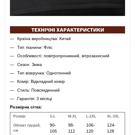
Країна виробництва: Китай
Тип тканини: Фліс
Особливості: повітропроникний, вітрозахисний
Сезон: Зима
Тип візерунка: Однотонний
Комір: Відкладний комір
Стиль: Повсякденний
Гарантія: 3 місяці
Розмірна сітка:
Розмір
S-L
M-XL
L-2XL
XL-3XL
90-
98-
106-
124-
Обхват грудей,
см
105
112
120
128