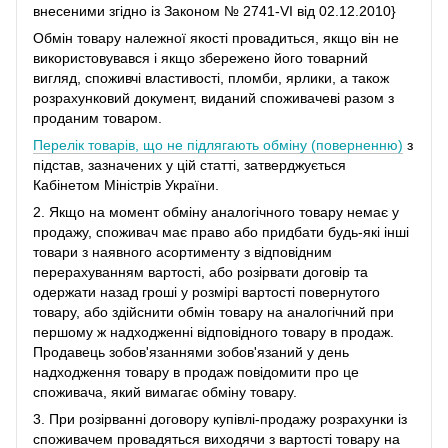
внесеними згідно із Законом № 2741-VI від 02.12.2010}
Обмін товару належної якості провадиться, якщо він не
використовувався і якщо збережено його товарний
вигляд, споживчі властивості, пломби, ярлики, а також
розрахунковий документ, виданий споживачеві разом з
проданим товаром.
Перелік товарів, що не підлягають обміну (поверненню)
з
підстав, зазначених у цій статті, затверджується
Кабінетом Міністрів України.
2. Якщо на момент обміну аналогічного товару немає у
продажу, споживач має право або придбати будь-які інші
товари з наявного асортименту з відповідним
перерахуванням вартості, або розірвати договір та
одержати назад гроші у розмірі вартості повернутого
товару, або здійснити обмін товару на аналогічний при
першому ж надходженні відповідного товару в продаж.
Продавець зобов'язаннями зобов'язаний у день
надходження товару в продаж повідомити про це
споживача, який вимагає обміну товару.
3. При розірванні договору купівлі-продажу розрахунки із
споживачем провадяться виходячи з вартості товару на