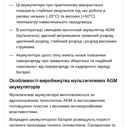
Ці акумулятори при практичному використанні
показують стабільні результати під час роботи в
умовах низьких (-20°С) та високих (+50°С)
температур навколишнього середовища.
В експлуатації свинцево-кислотний акумулятор AGM
(мультигель) здатний витримувати тривалий розряд,
циклічний розряд, глибокий розряд і розряд високими
струмами.
Акумулятори цього типу мають низькі показники
саморозряду при тривалому зберіганні та надійний
самозахист від перерозряду та надмірного заряду
батареї.
Особливості виробництва мультигелевих AGM
акумуляторів
Мультигелеві акумулятори виготовляються за
вдосконаленою технологією AGM із застосуванням
потовщених пластин з високими антикорозійними
властивостями.
Всередині акумуляторної батареї розміщують пористі
ізолюючі прокладки тонкого скловолокна. Сепаратори та