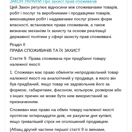
ЗАКОН УКРАЇНИ
Про захист прав споживачів
Цей Закон регулює відносини між споживачами товарів,
робіт і послуг та виробниками і продавцями товарів,
виконавцями робіт і надавачами послуг різних форм
власності, встановлює права споживачів, а також
визначає механізм їх захисту та основи реалізації
державної політики у сфері захисту прав споживвачі.
Розділ II
ПРАВА СПОЖИВАЧІВ ТА ЇХ ЗАХИСТ
Стаття 9. Права споживача при придбанні товару
належної якості
1. Споживач має право обміняти непродовольчий товар
належної якості на аналогічний у продавця, в якого він
був придбаний, якщо товар не задовольнив його за
формою, габаритами, фасоном, кольором, розміром або
з інших причин не може бути ним використаний за
призначенням.
Споживач має право на обмін товару належної якості
протягом чотирнадцяти днів, не рахуючи дня купівлі,
якщо триваліший строк не оголошений продавцем.
{Абзац другий частини першої статті 9 із змінами,