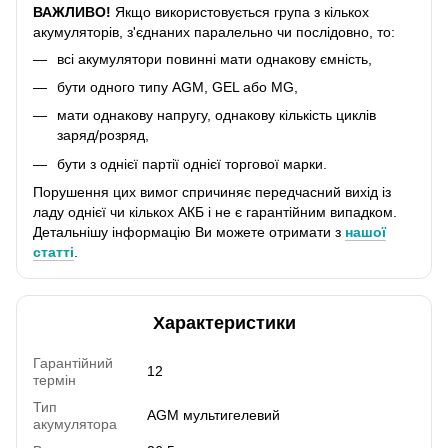
ВАЖЛИВО!
Якщо використовується група з кількох
акумуляторів, з'єднаних паралельно чи послідовно, то:
всі акумулятори повинні мати однакову ємність,
бути одного типу AGM, GEL або MG,
мати однакову напругу, однакову кількість циклів
заряд/розряд,
бути з однієї партії однієї торгової марки.
Порушення цих вимог спричиняє передчасний вихід із
ладу однієї чи кількох АКБ і не є гарантійним випадком.
Детальнішу інформацію Ви можете отримати з
нашої
статті
.
Характеристики
Гарантійний
12
термін
Тип
AGM мультигелевий
акумулятора