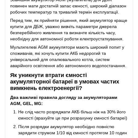
повинен мати достатній запас ємності, широкий діапазон
робочих температур та тривалий термін експлуатації.
Перед тим, як прийняти рішення, який акумулятор краще
купити для ДБЖ, уважно вивчіть параметри джерела
безперебійного живлення та визначте кількість часу,
необхідну для автономної роботи електроустаткування.
Мультигелеві AGM акумулятори мають широкий попит у
споживачів, які хочуть купити АКБ недорогий та
універсальний для опалювального котла, систем
аварійного освітлення або автономного водопостачання.
Як уникнути втрати ємності
акумуляторної батареї в умовах частих
вимкнень електроенергії?
Два важливі правила догляду за акумуляторами
AGM, GEL, MG:
Не слід часто розряджати АКБ більш ніж на 30% його
ємності (врахуйте це при розрахунку ємності батареї)
Після розрядки акумулятор необхідно повністю
зарядити струмом 1/10 від ємності протягом 10 годин