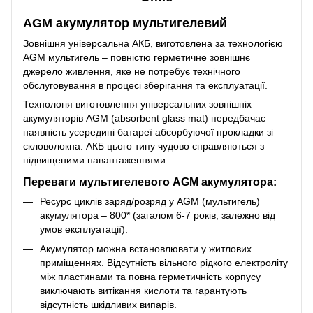
AGM акумулятор мультигелевий
Зовнішня універсальна АКБ, виготовлена за технологією
AGM мультигель – повністю герметичне зовнішнє
джерело живлення, яке не потребує технічного
обслуговування в процесі зберігання та експлуатації.
Технологія виготовлення універсальних зовнішніх
акумуляторів AGM (absorbent glass mat) передбачає
наявність усередині батареї абсорбуючої прокладки зі
скловолокна. АКБ цього типу чудово справляються з
підвищеними навантаженнями.
Переваги мультигелевого AGM акумулятора:
Ресурс циклів заряд/розряд у AGM (мультигель)
акумулятора – 800* (загалом 6-7 років, залежно від
умов експлуатації).
Акумулятор можна встановлювати у житлових
приміщеннях. Відсутність вільного рідкого електроліту
між пластинами та повна герметичність корпусу
виключають витікання кислоти та гарантують
відсутність шкідливих випарів.