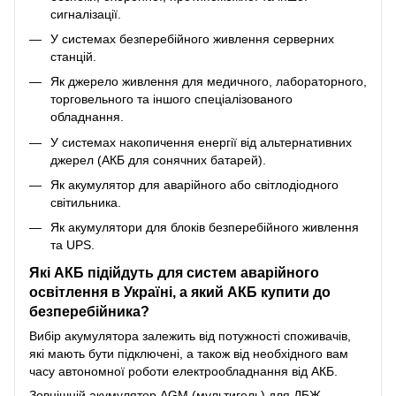
сигналізації.
У системах безперебійного живлення серверних
станцій.
Як джерело живлення для медичного, лабораторного,
торговельного та іншого спеціалізованого
обладнання.
У системах накопичення енергії від альтернативних
джерел (АКБ для сонячних батарей).
Як акумулятор для аварійного або світлодіодного
світильника.
Як акумулятори для блоків безперебійного живлення
та UPS.
Які АКБ підійдуть для систем аварійного
освітлення в Україні, а який АКБ купити до
безперебійника?
Вибір акумулятора залежить від потужності споживачів,
які мають бути підключені, а також від необхідного вам
часу автономної роботи електрообладнання від АКБ.
Зовнішній акумулятор AGM (мультигель) для ДБЖ