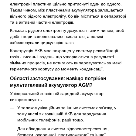
електродні пластини щільно притиснуті один до одного.
Таким чином, між пластинами акумулятора залишається
вільного рідкого електроліту, бо він міститься в сепараторі
та в активній частині електродів.
Кількість рідкого електроліту дозується таким чином, щоб
дрібні пори заповнювалися кислотою, а великі
забезпечували циркуляцію газів.
Конструкція АКБ має покращену систему рекомбінації
газів - кисень і водень, що утворюються в результаті
хімічних процесів, не встигають випаровуватись за межі
герметичного корпусу до моменту конденсації.
Області застосування: навіщо потрібен
мультигелевий акумулятор AGM?
Універсальний зовнішній зарядний акумулятор
використовують:
У телекомунікаційних та інших системах зв'язку, у
тому числі як зовнішній АКБ для заряджання
мобільних телефонів, рації тощо.
Для обладнання систем відеоспостереження,
безпеки, охоронної, протипожежної та іншої