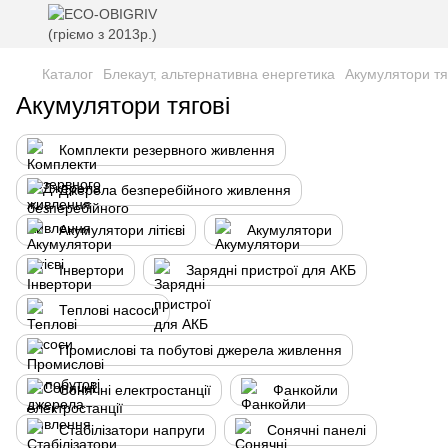
Каталог
Блекаут, альтернативна енергетика
Акумулятори тя
Акумулятори тягові
Комплекти резервного живлення
Джерела безперебійного живлення
Акумулятори літієві
Акумулятори
Інвертори
Зарядні пристрої для АКБ
Теплові насоси
Промислові та побутові джерела живлення
Сонячні електростанції
Фанкойли
Стабілізатори напруги
Сонячні панелі