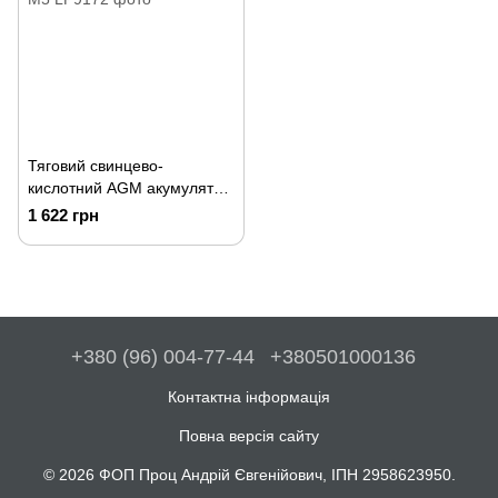
Тяговий свинцево-
кислотний AGM акумулятор
LP 6-DZM-12 Ah - под Болт
1 622 грн
М5
+380 (96) 004-77-44
+380501000136
Контактна інформація
Повна версія сайту
© 2026 ФОП Проц Андрій Євгенійович, ІПН 2958623950.