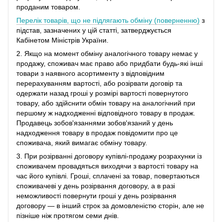
проданим товаром.
Перелік товарів, що не підлягають обміну (поверненню)
з
підстав, зазначених у цій статті, затверджується
Кабінетом Міністрів України.
2. Якщо на момент обміну аналогічного товару немає у
продажу, споживач має право або придбати будь-які інші
товари з наявного асортименту з відповідним
перерахуванням вартості, або розірвати договір та
одержати назад гроші у розмірі вартості повернутого
товару, або здійснити обмін товару на аналогічний при
першому ж надходженні відповідного товару в продаж.
Продавець зобов'язаннями зобов'язаний у день
надходження товару в продаж повідомити про це
споживача, який вимагає обміну товару.
3. При розірванні договору купівлі-продажу розрахунки із
споживачем провадяться виходячи з вартості товару на
час його купівлі. Гроші, сплачені за товар, повертаються
споживачеві у день розірвання договору, а в разі
неможливості повернути гроші у день розірвання
договору ― в інший строк за домовленістю сторін, але не
пізніше ніж протягом семи днів.