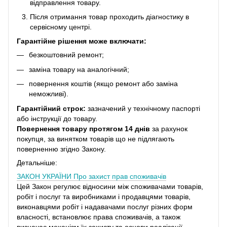
відправлення товару.
Після отримання товар проходить діагностику в
сервісному центрі.
Гарантійне рішення може включати:
безкоштовний ремонт;
заміна товару на аналогічний;
повернення коштів (якщо ремонт або заміна
неможливі).
Гарантійний строк:
зазначений у технічному паспорті
або інструкції до товару.
Повернення товару протягом 14 днів
за рахунок
покупця, за винятком товарів що не підлягають
поверненню згідно Закону.
Детальніше:
ЗАКОН УКРАЇНИ
Про захист прав споживачів
Цей Закон регулює відносини між споживачами товарів,
робіт і послуг та виробниками і продавцями товарів,
виконавцями робіт і надавачами послуг різних форм
власності, встановлює права споживачів, а також
визначає механізм їх захисту та основи реалізації