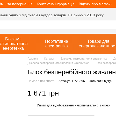
мін та повернення
Контактна інформація
Відгуки про магазин
ія одягу з підігрівом і аутдор товарів. На ринку з 2013 року.
Блекаут,
Портативна
Товари для
альтернативна
електроніка
енергонезалежност
енергетика
Головна
Каталог
Блекаут, альтернативна енергетика
Д
Джерела безперебійного живлення GreenVision
Блок безпереб
Блок безперебійного живле
Немає в наявності
Артикул: LP23896
Написати відгук
1 671 грн
Увійти
для відображення накопичувальної знижки
%