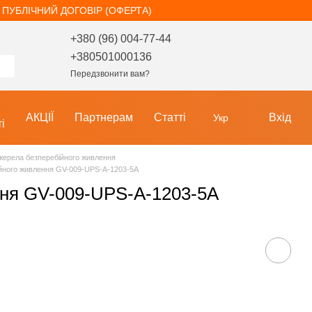
ПУБЛІЧНИЙ ДОГОВІР (ОФЕРТА)
+380 (96) 004-77-44
+380501000136
Передзвонити вам?
АКЦІЇ
Партнерам
Статті
Вхід
Укр
і
жерела безперебійного живлення
ійного живлення GV-009-UPS-A-1203-5A
ння GV-009-UPS-A-1203-5A