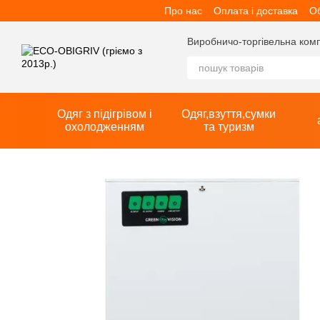
Про нас
Оплата і доставка
Об
Перейти до основного контенту
Виробничо-торгівельна компан
Одяг з підігрівом і
Одяг,взуття,сумки
охолодженням
та туризм