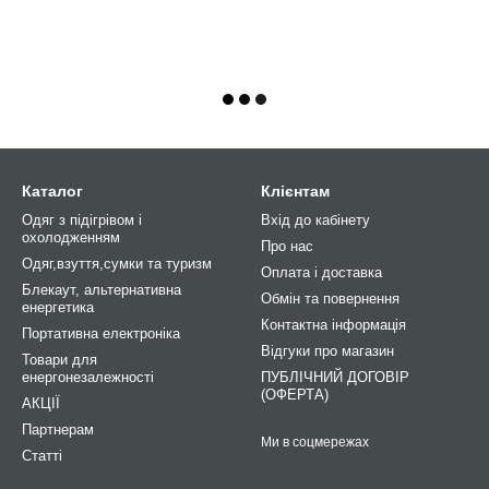
Каталог
Клієнтам
Одяг з підігрівом і
Вхід до кабінету
охолодженням
Про нас
Одяг,взуття,сумки та туризм
Оплата і доставка
Блекаут, альтернативна
Обмін та повернення
енергетика
Контактна інформація
Портативна електроніка
Відгуки про магазин
Товари для
енергонезалежності
ПУБЛІЧНИЙ ДОГОВІР
(ОФЕРТА)
АКЦІЇ
Партнерам
Ми в соцмережах
Статті