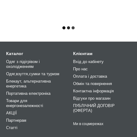
Каталог
Клієнтам
Одяг з підігрівом і
Вхід до кабінету
охолодженням
Про нас
Одяг,взуття,сумки та туризм
Оплата і доставка
Блекаут, альтернативна
Обмін та повернення
енергетика
Контактна інформація
Портативна електроніка
Відгуки про магазин
Товари для
енергонезалежності
ПУБЛІЧНИЙ ДОГОВІР
(ОФЕРТА)
АКЦІЇ
Партнерам
Ми в соцмережах
Статті