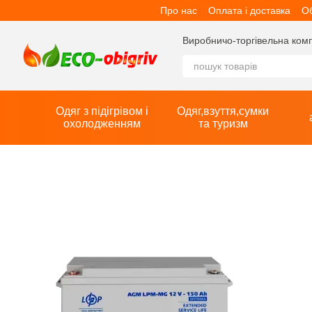
Про нас
Оплата і доставка
Об
Перейти до основного контенту
Виробничо-торгівельна компан
Одяг з підігрівом і
Одяг,взуття,сумки
охолодженням
та туризм