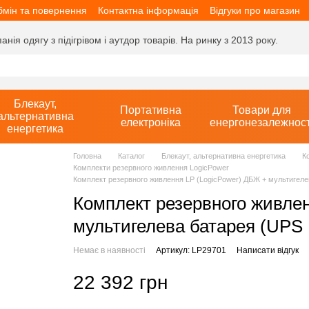
мін та повернення
Контактна інформація
Відгуки про магазин
ія одягу з підігрівом і аутдор товарів. На ринку з 2013 року.
Блекаут,
Портативна
Товари для
альтернативна
електроніка
енергонезалежност
енергетика
Головна
Каталог
Блекаут, альтернативна енергетика
К
Комплекти резервного живлення LogicPower
Комплект резервного живлення LP (LogicPower) ДБЖ + мультигел
Комплект резервного живле
мультигелева батарея (UPS
Немає в наявності
Артикул: LP29701
Написати відгук
22 392 грн