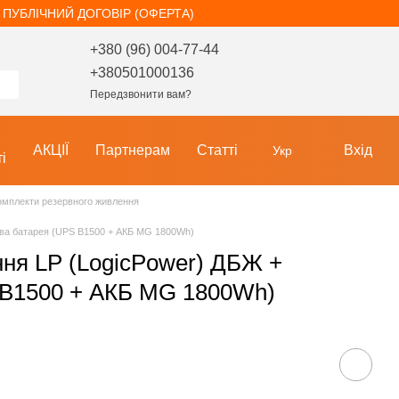
ПУБЛІЧНИЙ ДОГОВІР (ОФЕРТА)
+380 (96) 004-77-44
+380501000136
Передзвонити вам?
АКЦІЇ
Партнерам
Статті
Вхід
Укр
і
омплекти резервного живлення
ева батарея (UPS B1500 + АКБ MG 1800Wh)
ння LP (LogicPower) ДБЖ +
 B1500 + АКБ MG 1800Wh)