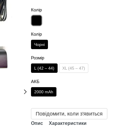
Колір
Колір
Чорні
Розмір
L (42 – 44)
XL (45 – 47)
АКБ
2000 mAh
Повідомити, коли з'явиться
Опис
Характеристики