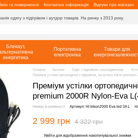
мін та повернення
Контактна інформація
Відгуки про магазин
ія одягу з підігрівом і аутдор товарів. На ринку з 2013 року.
Блекаут,
Портативна
Товари для
альтернативна
електроніка
енергонезалежност
енергетика
Головна
Каталог
Одяг з підігрівом і охолодженням
Усті
Преміум устілки ортопедичні з підігрівом, на пульту Inkon premium
Преміум устілки ортопедичні 
premium 2000R Nylon-Eva L(
Немає в наявності
Артикул: HI Inkon2000 Eva led 3A L
Н
2 999 грн
4 322 грн
Увійти
для відображення накопичувальної знижки
%