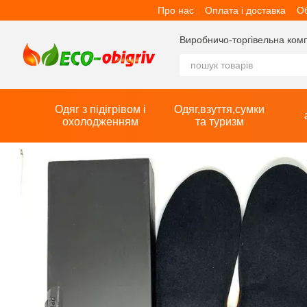
Про нас
Оплата і доставка
Об
Перейти до основного контенту
Виробничо-торгівельна компан
Одяг з підігрівом і
Одяг,взуття,сумки
охолодженням
та туризм