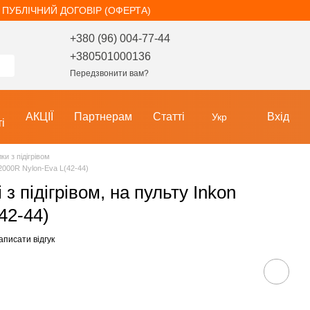
ПУБЛІЧНИЙ ДОГОВІР (ОФЕРТА)
+380 (96) 004-77-44
+380501000136
Передзвонити вам?
АКЦІЇ
Партнерам
Статті
Вхід
Укр
і
лки з підігрівом
 2000R Nylon-Eva L(42-44)
з підігрівом, на пульту Inkon
42-44)
аписати відгук