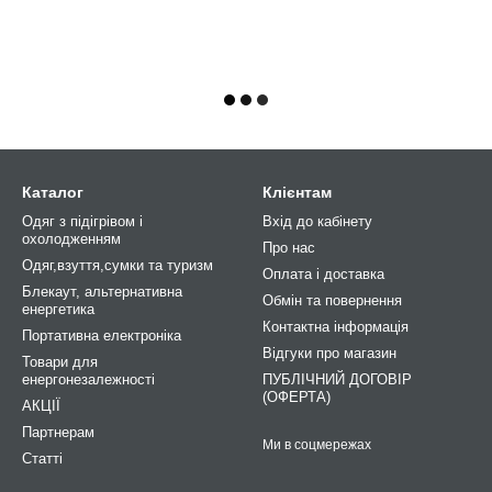
Каталог
Клієнтам
Одяг з підігрівом і
Вхід до кабінету
охолодженням
Про нас
Одяг,взуття,сумки та туризм
Оплата і доставка
Блекаут, альтернативна
Обмін та повернення
енергетика
Контактна інформація
Портативна електроніка
Відгуки про магазин
Товари для
енергонезалежності
ПУБЛІЧНИЙ ДОГОВІР
(ОФЕРТА)
АКЦІЇ
Партнерам
Ми в соцмережах
Статті