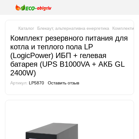
Каталог
Блекаут, альтернативна енергетика
Комплекти р
Комплект резервного питания для
котла и теплого пола LP
(LogicPower) ИБП + гелевая
батарея (UPS B1000VA + АКБ GL
2400W)
Артикул:
LP5870
Оставить отзыв