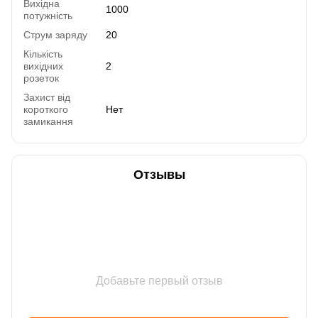
Вихідна
1000
потужність
Струм заряду
20
Кількість
вихідних
2
розеток
Захист від
короткого
Нет
замикання
Отзывы
Добавьте первый отзыв