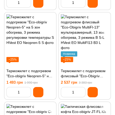
Новинка
−25%
−25%
Терможилет с подогревом
Терможилет с подогревом
"Eco-obigriv Neopren-5" на 5
флисовый "Eco-Obigriv
зон обогрева, 3 режима
MultiFl-13"
1 493 грн
2 537 грн
1 990 грн
3 383 грн
регулировки температуры S
мультиразмерный, 13 зон
обогрева, 3 режима B S-L