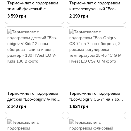
Терможилет с подогревом
Терможилет с подогревом
зимний флисовый с
интеллектуальный "Eco-
воротником "Eco-obigriv
obigriv Multi-size-3 APP" с
3 590 грн
2 190 грн
Turbo-10" 10v 10 зон
регулировкой объема S
обогрева без Powerbank
Терможилет с подогревом
Терможилет с подогревом
детский "Eco-obigriv V-Kids"
"Eco-Obigriv CS-7" на 7 зон
2 зоны обогрева - спина и
обогрева, 3 режима
2 140 грн
1 624 грн
шея, размер - 130
регулировки температуры
25-45 °C G M