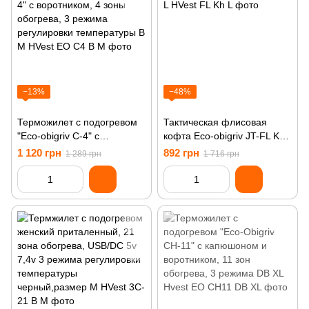
−13%
−48%
Терможилет с подогревом
Тактическая флисовая
"Eco-obigriv C-4" с
кофта Eco-obigriv JT-FL Kh
воротником, 4 зоны
L
1 120 грн
892 грн
1 289 грн
1 716 грн
обогрева, 3 режима
регулировки температуры B
M