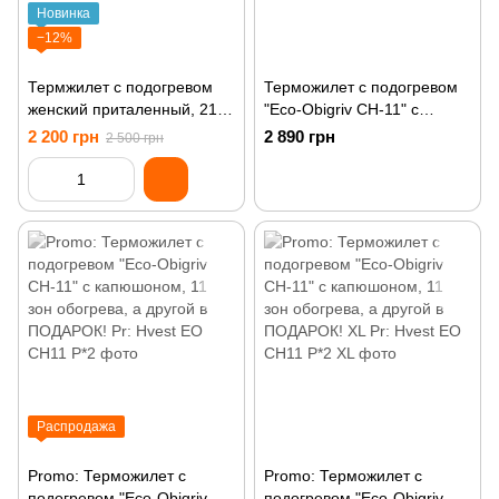
Новинка
−12%
Термжилет с подогревом
Терможилет с подогревом
женский приталенный, 21
"Eco-Obigriv CH-11" с
зона обогрева, USB/DC 5v
капюшоном и воротником,
2 200 грн
2 890 грн
2 500 грн
7,4v 3 режима регулировки
11 зон обогрева, 3 режима
температуры
DB XL
черный,размер M
Распродажа
Promo: Терможилет с
Promo: Терможилет с
подогревом "Eco-Obigriv
подогревом "Eco-Obigriv