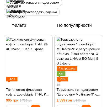
Другие товары с подогревом
Акции, распродажи, уценка
Фильтр
По популярности
Распродажа
Хит
−42%
−26%
10
Тактическая флисовая
Терможилет с подогревом
кофта Eco-obigriv JT-FL Kh
"Eco-obigriv Multi-size-9" с
XL
регулировкой объема, 9 зон
995 грн
1 399 грн
1 716 грн
1 890 грн
обогрева, 3 режима L