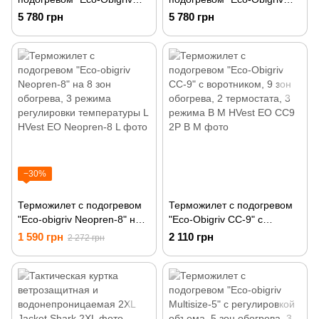
CH-11" с капюшоном, 11
CH-11" с капюшоном, 11
5 780 грн
5 780 грн
зон обогрева, а другой в
зон обогрева, а другой в
ПОДАРОК!
ПОДАРОК! XL
−30%
Терможилет с подогревом
Терможилет с подогревом
"Eco-obigriv Neopren-8" на 8
"Eco-Obigriv CC-9" с
зон обогрева, 3 режима
воротником, 9 зон
1 590 грн
2 110 грн
2 272 грн
регулировки температуры L
обогрева, 2 термостата, 3
режима B M