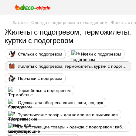
Каталог
Одежда с подогревом и охлаждением
Жилеты с по
Жилеты с подогревом, терможилеты,
куртки с подогревом
Стельки с подогревом
Носки с подогревом
Жилеты с подогревом, терможилеты, куртки с подогревом
Перчатки с подгревом
Термобелье с подогревом
Одежда для обогрева спины, шеи, ног, рук
Туристические товары для кемпинга и выживания
Сопутствующие товары к одежде с подогревом: кабели, контроллеры температуры