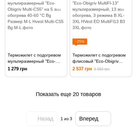
−25%
Терможилет с подогревом
Терможилет с подогревом
мультиразмерный "Eco-
флисовый "Eco-Obigriv
Obigriv Multi-CS5" на 5 зон
MultiFl-13"
1 279 грн
2 537 грн
3 383 грн
обогрева 40-60 °C Bg
мультиразмерный, 13 зон
Размер M-L
обогрева, 3 режима B XL-
3XL
Показать еще 20 товаров
Назад
Вперед
1
из 3