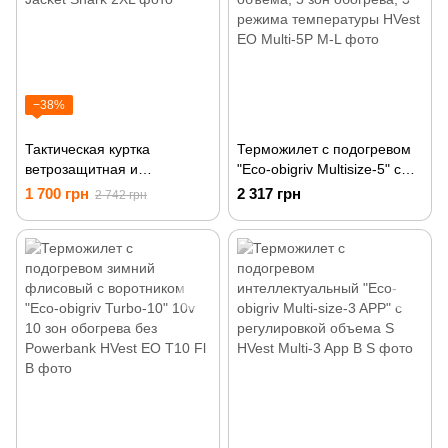
−38%
Тактическая куртка
Терможилет с подогревом
ветрозащитная и
"Eco-obigriv Multisize-5" с
водонепроницаемая 2XL
регулировкой объема, 5 зон
1 700 грн
2 317 грн
2 742 грн
обогрева, 3 режима
температуры