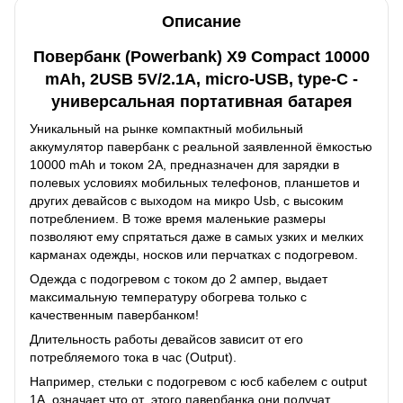
Описание
Повербанк (Powerbank) X9 Compact 10000
mAh, 2USB 5V/2.1A, micro-USB, type-C
-
универсальная портативная батарея
Уникальный на рынке компактный мобильный
аккумулятор павербанк с реальной заявленной ёмкостью
10000 mAh и током 2А, предназначен для зарядки в
полевых условиях мобильных телефонов, планшетов и
других девайсов с выходом на микро Usb, с высоким
потреблением. В тоже время маленькие размеры
позволяют ему спрятаться даже в самых узких и мелких
карманах одежды, носков или перчатках с подогревом.
Одежда с подогревом с током до 2 ампер, выдает
максимальную температуру обогрева только с
качественным павербанком!
Длительность работы девайсов зависит от его
потребляемого тока в час (Output).
Например, стельки с подогревом с юсб кабелем с output
1A, означает что от этого павербанка они получат