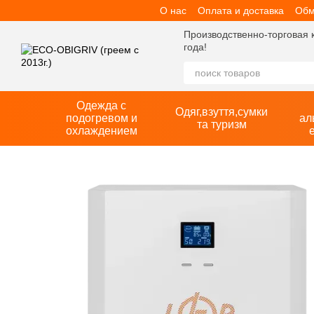
О нас
Оплата и доставка
Обм
Перейти к основному контенту
Производственно-торговая 
года!
Одежда с
Одяг,взуття,сумки
подогревом и
ал
та туризм
охлаждением