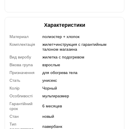
Характеристики
Материал
полиэстер + хлопок
Комплектація
жилет+инструкция с гарантийным
талоном магазина
Вид виробу
жилетка с подогревом
Вікова група
взрослые
Призначення
для обогрева тела
Стать
унисекс
Колір
Чорный
Особливості
мультиразмер
Гарантійний
6 месяцев
срок
Стан
новый
Тип
павербанк
акумулятора