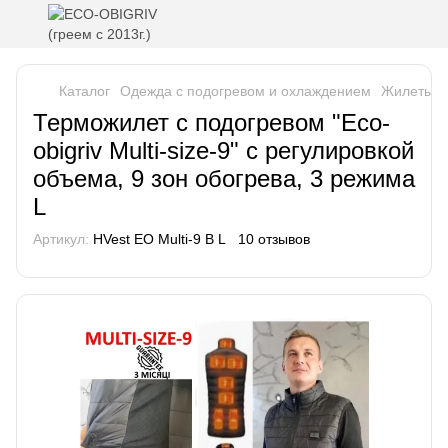
Каталог
Одежда с подогревом и охлаждением
Жилеты с 
Терможилет с подогревом "Eco-
obigriv Multi-size-9" с регулировкой
объема, 9 зон обогрева, 3 режима
L
Артикул:
HVest EO Multi-9 B L
10 отзывов