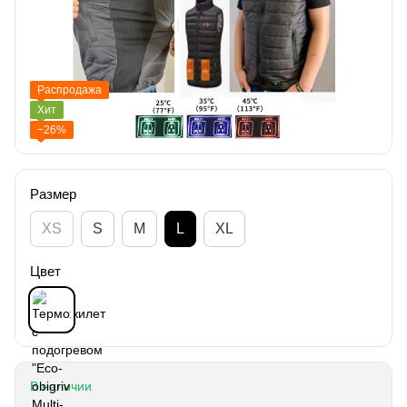
Распродажа
Хит
−26%
Размер
XS
S
M
L
XL
Цвет
В наличии