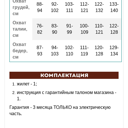
Охват
88-
92-
103-
112-
122-
133-
грудей,
94
102
111
121
132
140
см
Охват
76-
83-
91-
100-
110-
122-
талии,
82
90
99
109
121
128
см
Охват
87-
94-
102-
111-
120-
129-
бедер,
93
103
110
119
128
134
см
жилет - 1;
инструкция с гарантийным талоном магазина -
1.
Гарантия - 3 месяца ТОЛЬКО на электрическую
часть.