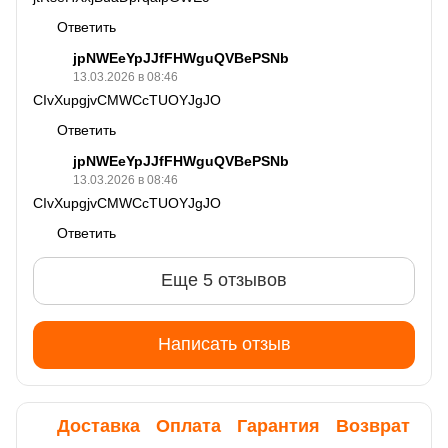
Ответить
jpNWEeYpJJfFHWguQVBePSNb
13.03.2026 в 08:46
CIvXupgjvCMWCcTUOYJgJO
Ответить
jpNWEeYpJJfFHWguQVBePSNb
13.03.2026 в 08:46
CIvXupgjvCMWCcTUOYJgJO
Ответить
Еще 5 отзывов
Написать отзыв
Доставка
Оплата
Гарантия
Возврат
Ко