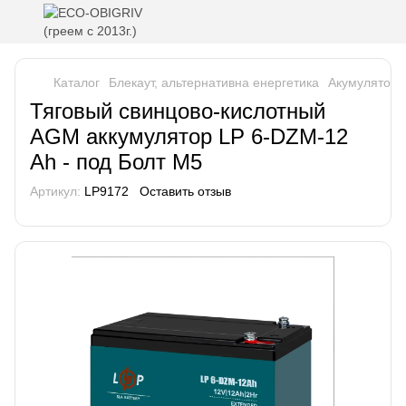
Каталог
Блекаут, альтернативна енергетика
Акумулятори 
Тяговый свинцово-кислотный
AGM аккумулятор LP 6-DZM-12
Ah - под Болт М5
Артикул:
LP9172
Оставить отзыв