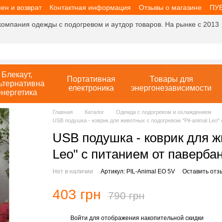
ен и возврат
Контактная информация
Отзывы о магазине
ПУ
компания одежды с подогревом и аутдор товаров. На рынке с 2013
Блекаут,
Портативная
Товары для
ьтернативна
електроника
энергонезависимости
енергетика
Главная
Каталог
Одежда с подогревом и охлаждением
USB подушка - коврик для животных с подогревом "Pil-animal Leo" 
USB подушка - коврик для жи
Leo" с питанием от павербан
Нет в наличии
Артикул: PIL-Animal EO 5V
Оставить отз
403 грн
790 грн
Войти
для отображения накопительной скидки
%