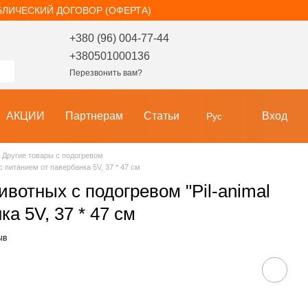
БЛИЧЕСКИЙ ДОГОВОР (ОФЕРТА)
+380 (96) 004-77-44
+380501000136
Перезвонить вам?
АКЦИИ
Партнерам
Статьи
Вход
Рус
Другие товары с подогревом
с питанием от павербанка 5V, 37 * 47 см
вотных с подогревом "Pil-animal
ка 5V, 37 * 47 см
ыв