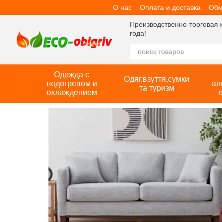
О нас
Оплата и доставка
Обм
Перейти к основному контенту
Производственно-торговая 
года!
Одежда с
Одяг,взуття,сумки
подогревом и
ал
та туризм
охлаждением