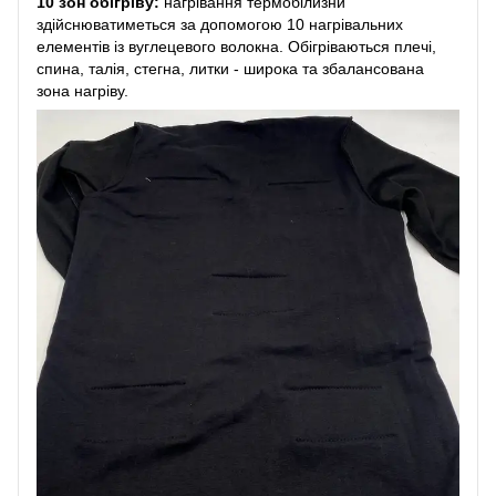
10 зон обігріву:
нагрівання термобілизни
здійснюватиметься за допомогою 10 нагрівальних
елементів із вуглецевого волокна. Обігріваються плечі,
спина, талія, стегна, литки - широка та збалансована
зона нагріву.