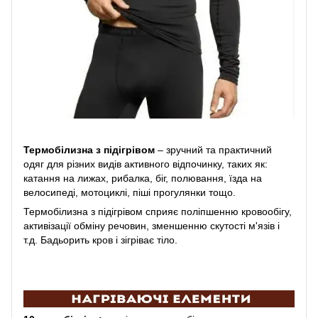
Термобілизна з підігрівом
– зручний та практичний
одяг для різних видів активного відпочинку, таких як:
катання на лижах, рибалка, біг, полювання, їзда на
велосипеді, мотоциклі, піші прогулянки тощо.
Термобілизна з підігрівом сприяє поліпшенню кровообігу,
активізації обміну речовин, зменшенню скутості м'язів і
т.д. Бадьорить кров і зігріває тіло.