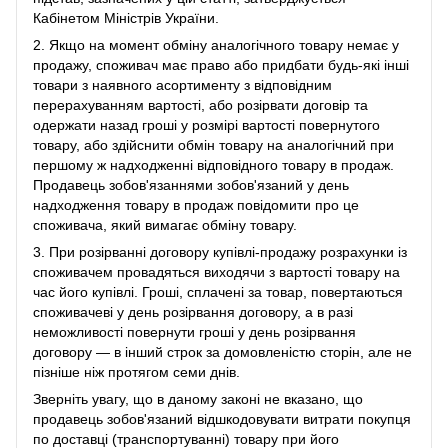
Кабінетом Міністрів України.
2. Якщо на момент обміну аналогічного товару немає у
продажу, споживач має право або придбати будь-які інші
товари з наявного асортименту з відповідним
перерахуванням вартості, або розірвати договір та
одержати назад гроші у розмірі вартості повернутого
товару, або здійснити обмін товару на аналогічний при
першому ж надходженні відповідного товару в продаж.
Продавець зобов'язаннями зобов'язаний у день
надходження товару в продаж повідомити про це
споживача, який вимагає обміну товару.
3. При розірванні договору купівлі-продажу розрахунки із
споживачем провадяться виходячи з вартості товару на
час його купівлі. Гроші, сплачені за товар, повертаються
споживачеві у день розірвання договору, а в разі
неможливості повернути гроші у день розірвання
договору ― в інший строк за домовленістю сторін, але не
пізніше ніж протягом семи днів.
Зверніть увагу, що в даному законі не вказано, що
продавець зобов'язаний відшкодовувати витрати покупця
по доставці (транспортуванні) товару при його