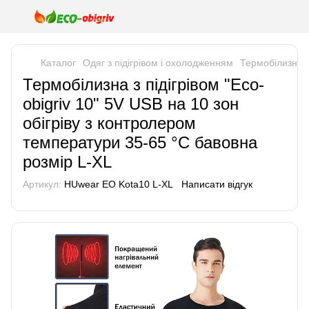
Каталог
Одяг з підігрівом і охолодженням
Термобілизна з
Термобілизна з підігрівом "Eco-
obigriv 10" 5V USB на 10 зон
обігріву з контролером
температури 35-65 °C бавовна
розмір L-XL
Артикул:
HUwear EO Kota10 L-XL
Написати відгук