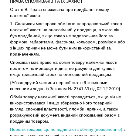
ПРАВА СПОЖИВАЧІВ ТА ЇХ ЗАХИСТ
Стаття 9. Права споживача при придбанні товару
належної якості
1. Споживач має право обміняти непродовольчий товар
належної якості на аналогічний у продавця, в якого він
був придбаний, якщо товар не задовольнив його за
формою, габаритами, фасоном, кольором, розміром або
з інших причин не може бути ним використаний за
призначенням.
Споживач має право на обмін товару належної якості
протягом чотирнадцяти днів, не рахуючи дня купівлі,
якщо триваліший строк не оголошений продавцем.
{Абзац другий частини першої статті 9 із змінами,
внесеними згідно із Законом № 2741-VI від 02.12.2010}
Обмін товару належної якості провадиться, якщо він не
використовувався і якщо збережено його товарний
вигляд, споживчі властивості, пломби, ярлики, а також
розрахунковий документ, виданий споживачеві разом з
проданим товаром.
Перелік товарів, що не підлягають обміну (поверненню)
з
підстав, зазначених у цій статті, затверджується