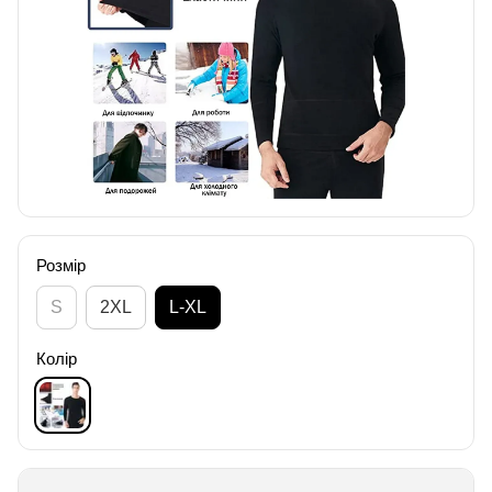
Розмір
S
2XL
L-XL
Колір