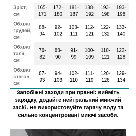
Зріст,
165-
172-
181-
188-
193-
193-
см
171
180
187
192
198
198
Обхват
88-
92-
103-
112-
122-
133-
грудей,
94
102
111
121
132
140
см
Обхват
76-
83-
91-
100-
110-
122-
талії,
82
90
99
109
121
128
см
Обхват
87-
94-
102-
111-
120-
129-
стегон,
93
103
110
119
128
134
см
Запобіжні заходи при пранні: вийміть
зарядку, додайте нейтральний миючий
засіб. Не використовуйте гарячу воду та
сильно концентровані миючі засоби.