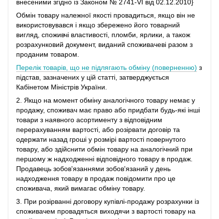
внесеними згідно із Законом № 2741-VI від 02.12.2010}
Обмін товару належної якості провадиться, якщо він не
використовувався і якщо збережено його товарний
вигляд, споживчі властивості, пломби, ярлики, а також
розрахунковий документ, виданий споживачеві разом з
проданим товаром.
Перелік товарів, що не підлягають обміну (поверненню)
з
підстав, зазначених у цій статті, затверджується
Кабінетом Міністрів України.
2. Якщо на момент обміну аналогічного товару немає у
продажу, споживач має право або придбати будь-які інші
товари з наявного асортименту з відповідним
перерахуванням вартості, або розірвати договір та
одержати назад гроші у розмірі вартості повернутого
товару, або здійснити обмін товару на аналогічний при
першому ж надходженні відповідного товару в продаж.
Продавець зобов'язаннями зобов'язаний у день
надходження товару в продаж повідомити про це
споживача, який вимагає обміну товару.
3. При розірванні договору купівлі-продажу розрахунки із
споживачем провадяться виходячи з вартості товару на