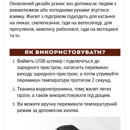
Оновлений дизайн різних зон допомагає людям з
ревматизмом або холодними руками зігрітися
взимку. Жилет з підігрівом підходить для катання
на лижах, скелелазіння, їзди на велосипеді, для
прогулянок, кемпінгу, риболовлі, їзди на мотоциклі
та ін.
Вийміть USB-штекер і підключіться до
зарядного пристрою, натисніть перемикач
виходу зарядного пристрою, а потім утримуйте
перемикач температури протягом 2 секунд.
Тканина в
одонепроникна
, тому жилет легко
прати, а також використовувати під дощем.
Ви можете вручну перемикати температурний
режим за допомогою кнопки.