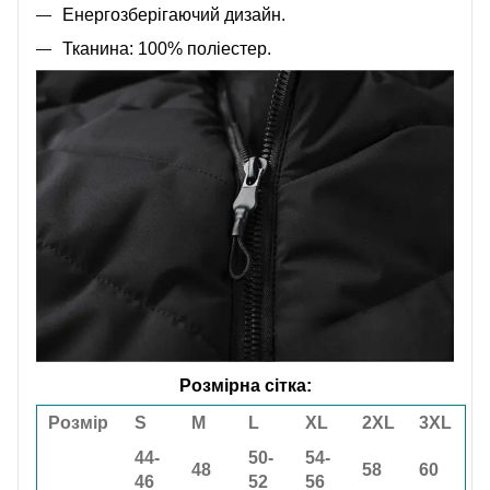
Енергозберігаючий дизайн.
Тканина: 100% поліестер.
Розмірна сітка:
Розмір
S
M
L
XL
2XL
3XL
44-
50-
54-
48
58
60
46
52
56