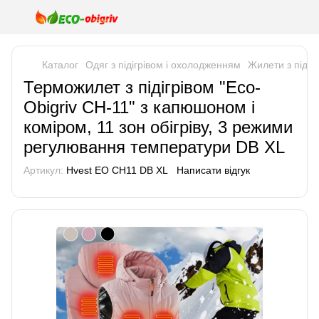
Каталог
Одяг з підігрівом і охолодженням
Жилети з підігр
Терможилет з підігрівом "Eco-
Obigriv CH-11" з капюшоном і
коміром, 11 зон обігріву, 3 режими
регулювання температури DB XL
Артикул:
Hvest EO CH11 DB XL
Написати відгук