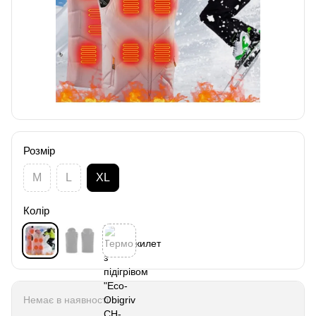
Розмір
M
L
XL
Колір
Немає в наявності