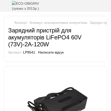
Каталог
Блекаут, альтернативна енергетика
Зарядні прис
Зарядний пристрій для
акумуляторів LiFePO4 60V
(73V)-2A-120W
Артикул:
LP9541
Написати відгук