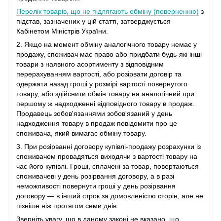
Перелік товарів, що не підлягають обміну (поверненню)
з
підстав, зазначених у цій статті, затверджується
Кабінетом Міністрів України.
2. Якщо на момент обміну аналогічного товару немає у
продажу, споживач має право або придбати будь-які інші
товари з наявного асортименту з відповідним
перерахуванням вартості, або розірвати договір та
одержати назад гроші у розмірі вартості повернутого
товару, або здійснити обмін товару на аналогічний при
першому ж надходженні відповідного товару в продаж.
Продавець зобов'язаннями зобов'язаний у день
надходження товару в продаж повідомити про це
споживача, який вимагає обміну товару.
3. При розірванні договору купівлі-продажу розрахунки із
споживачем провадяться виходячи з вартості товару на
час його купівлі. Гроші, сплачені за товар, повертаються
споживачеві у день розірвання договору, а в разі
неможливості повернути гроші у день розірвання
договору ― в інший строк за домовленістю сторін, але не
пізніше ніж протягом семи днів.
Зверніть увагу, що в даному законі не вказано, що