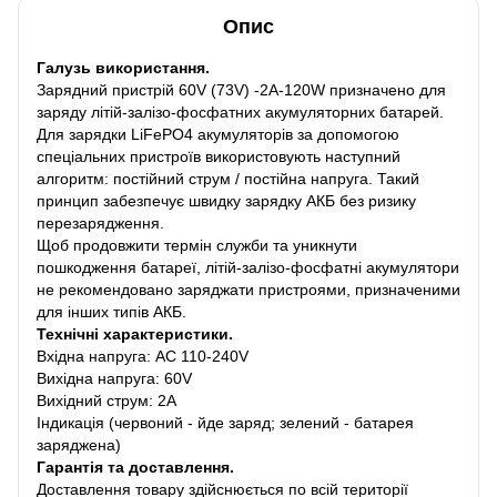
Опис
Галузь використання.
Зарядний пристрій 60V (73V) -2A-120W призначено для
заряду літій-залізо-фосфатних акумуляторних батарей.
Для зарядки LiFePO4 акумуляторів за допомогою
спеціальних пристроїв використовують наступний
алгоритм: постійний струм / постійна напруга. Такий
принцип забезпечує швидку зарядку АКБ без ризику
перезарядження.
Щоб продовжити термін служби та уникнути
пошкодження батареї, літій-залізо-фосфатні акумулятори
не рекомендовано заряджати пристроями, призначеними
для інших типів АКБ.
Технічні характеристики.
Вхідна напруга: AC 110-240V
Вихідна напруга: 60V
Вихідний струм: 2A
Індикація (червоний - йде заряд; зелений - батарея
заряджена)
Гарантія та доставлення.
Доставлення товару здійснюється по всій території