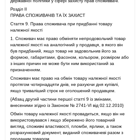
державної політики у сфері захисту прав споживвачі.
Розділ II
ПРАВА СПОЖИВАЧІВ ТА ЇХ ЗАХИСТ
Стаття 9. Права споживача при придбанні товару
належної якості
1. Споживач має право обміняти непродовольчий товар
належної якості на аналогічний у продавця, в якого він
був придбаний, якщо товар не задовольнив його за
формою, габаритами, фасоном, кольором, розміром або
з інших причин не може бути ним використаний за
призначенням.
Споживач має право на обмін товару належної якості
протягом чотирнадцяти днів, не рахуючи дня купівлі,
якщо триваліший строк не оголошений продавцем.
{Абзац другий частини першої статті 9 із змінами,
внесеними згідно із Законом № 2741-VI від 02.12.2010}
Обмін товару належної якості провадиться, якщо він не
використовувався і якщо збережено його товарний
вигляд, споживчі властивості, пломби, ярлики, а також
розрахунковий документ, виданий споживачеві разом з
проданим товаром.