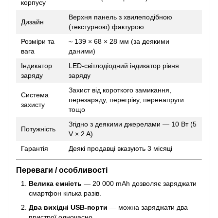
корпусу
Верхня панель з хвилеподібною
Дизайн
(текстурною) фактурою
Розміри та
~ 139 × 68 × 28 мм (за деякими
вага
даними)
Індикатор
LED-світлодіодний індикатор рівня
заряду
заряду
Захист від короткого замикання,
Система
перезаряду, перегріву, перенапруги
захисту
тощо
Згідно з деякими джерелами — 10 Вт (5
Потужність
V × 2 A)
Гарантія
Деякі продавці вказують 3 місяці
Переваги / особливості
Велика ємність
— 20 000 mAh дозволяє заряджати
смартфон кілька разів.
Два вихідні USB-порти
— можна заряджати два
пристрої одночасно.