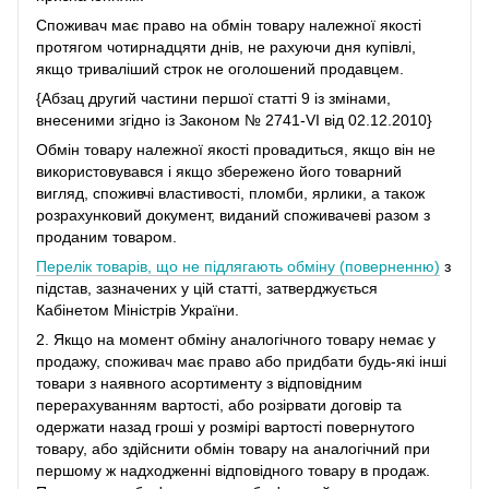
Споживач має право на обмін товару належної якості
протягом чотирнадцяти днів, не рахуючи дня купівлі,
якщо триваліший строк не оголошений продавцем.
{Абзац другий частини першої статті 9 із змінами,
внесеними згідно із Законом № 2741-VI від 02.12.2010}
Обмін товару належної якості провадиться, якщо він не
використовувався і якщо збережено його товарний
вигляд, споживчі властивості, пломби, ярлики, а також
розрахунковий документ, виданий споживачеві разом з
проданим товаром.
Перелік товарів, що не підлягають обміну (поверненню)
з
підстав, зазначених у цій статті, затверджується
Кабінетом Міністрів України.
2. Якщо на момент обміну аналогічного товару немає у
продажу, споживач має право або придбати будь-які інші
товари з наявного асортименту з відповідним
перерахуванням вартості, або розірвати договір та
одержати назад гроші у розмірі вартості повернутого
товару, або здійснити обмін товару на аналогічний при
першому ж надходженні відповідного товару в продаж.