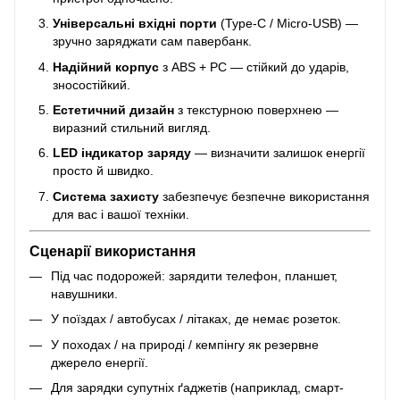
Універсальні вхідні порти
(Type-C / Micro-USB) —
зручно заряджати сам павербанк.
Надійний корпус
з ABS + PC — стійкий до ударів,
зносостійкий.
Естетичний дизайн
з текстурною поверхнею —
виразний стильний вигляд.
LED індикатор заряду
— визначити залишок енергії
просто й швидко.
Система захисту
забезпечує безпечне використання
для вас і вашої техніки.
Сценарії використання
Під час подорожей: зарядити телефон, планшет,
навушники.
У поїздах / автобусах / літаках, де немає розеток.
У походах / на природі / кемпінгу як резервне
джерело енергії.
Для зарядки супутніх ґаджетів (наприклад, смарт-