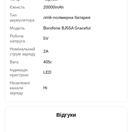
Ємність
20000mAh
Тип
літій-полімерна батарея
акумулятора
Модель
Borofone BJ55A Graceful
Робоча
5V
напруга
Номінальний
2А
струм заряду
Вага
405г.
Індикація
LED
пристрою
Незалежні
канали
Ні
заряду
Відгуки