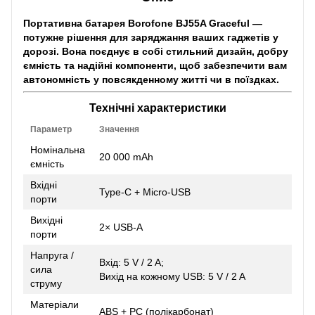
Портативна батарея Borofone BJ55A Graceful —
потужне рішення для заряджання ваших гаджетів у
дорозі. Вона поєднує в собі стильний дизайн, добру
ємність та надійні компоненти, щоб забезпечити вам
автономність у повсякденному житті чи в поїздках.
Технічні характеристики
Параметр
Значення
Номінальна
20 000 mAh
ємність
Вхідні
Type-C + Micro-USB
порти
Вихідні
2× USB-A
порти
Напруга /
Вхід: 5 V / 2 A;
сила
Вихід на кожному USB: 5 V / 2 A
струму
Матеріали
ABS + PC (полікарбонат)