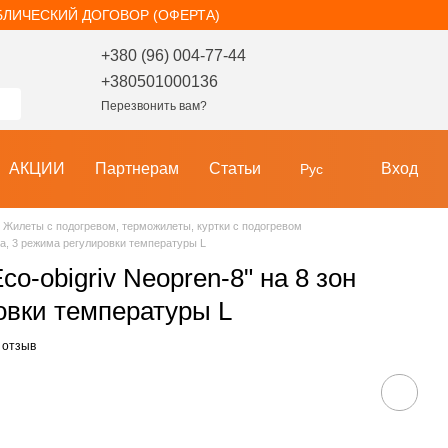
БЛИЧЕСКИЙ ДОГОВОР (ОФЕРТА)
+380 (96) 004-77-44
+380501000136
Перезвонить вам?
АКЦИИ
Партнерам
Статьи
Вход
Рус
Жилеты с подогревом, терможилеты, куртки с подогревом
ва, 3 режима регулировки температуры L
o-obigriv Neopren-8" на 8 зон
овки температуры L
 отзыв