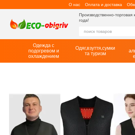
О нас
Оплата и доставка
Обм
Перейти к основному контенту
Производственно-торговая 
года!
Одежда с
Одяг,взуття,сумки
подогревом и
ал
та туризм
охлаждением