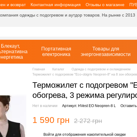
ен и возврат
Контактная информация
Отзывы о магазине
ПУ
компания одежды с подогревом и аутдор товаров. На рынке с 2013
Блекаут,
Портативная
Товары для
ьтернативна
електроника
энергонезависимости
енергетика
Главная
Каталог
Одежда с подогревом и охлаждением
Терможилет с подогревом "Eco-obigriv Neopren-8" на 8 зон обогре
Терможилет с подогревом "Ec
обогрева, 3 режима регулир
Нет в наличии
Артикул: HVest EO Neopren-8 L
Оставить
1 590 грн
2 272 грн
Войти
для отображения накопительной скидки
%