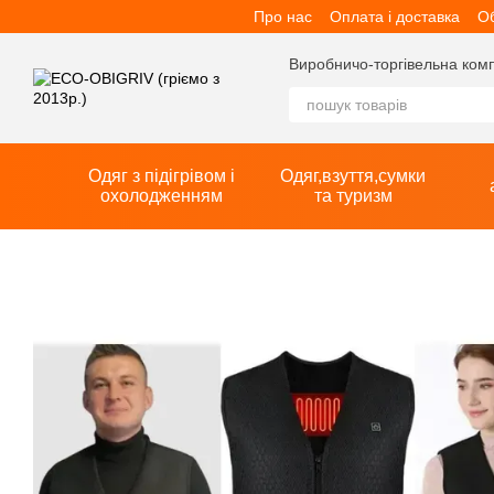
Про нас
Оплата і доставка
Об
Перейти до основного контенту
Виробничо-торгівельна компан
Одяг з підігрівом і
Одяг,взуття,сумки
охолодженням
та туризм