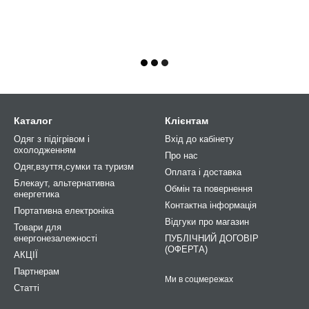
Каталог
Клієнтам
Одяг з підігрівом і
Вхід до кабінету
охолодженням
Про нас
Одяг,взуття,сумки та туризм
Оплата і доставка
Блекаут, альтернативна
Обмін та повернення
енергетика
Контактна інформація
Портативна електроніка
Відгуки про магазин
Товари для
енергонезалежності
ПУБЛІЧНИЙ ДОГОВІР
(ОФЕРТА)
АКЦІЇ
Партнерам
Ми в соцмережах
Статті