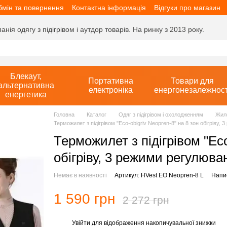
мін та повернення
Контактна інформація
Відгуки про магазин
ія одягу з підігрівом і аутдор товарів. На ринку з 2013 року.
Блекаут,
Портативна
Товари для
альтернативна
електроніка
енергонезалежност
енергетика
Головна
Каталог
Одяг з підігрівом і охолодженням
Жиле
Терможилет з підігрівом "Eco-obigriv Neopren-8" на 8 зон обігріву
Терможилет з підігрівом "Eco
обігріву, 3 режими регулюва
Немає в наявності
Артикул: HVest EO Neopren-8 L
Напис
1 590 грн
2 272 грн
Увійти
для відображення накопичувальної знижки
%